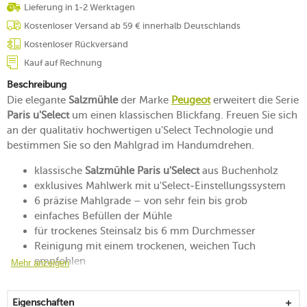
Lieferung in 1-2 Werktagen
Kostenloser Versand ab 59 € innerhalb Deutschlands
Kostenloser Rückversand
Kauf auf Rechnung
Beschreibung
Die elegante
Salzmühle
der Marke
Peugeot
erweitert die Serie
Paris u'Select
um einen klassischen Blickfang. Freuen Sie sich
an der qualitativ hochwertigen u'Select Technologie und
bestimmen Sie so den Mahlgrad im Handumdrehen.
klassische
Salzmühle Paris u'Select
aus Buchenholz
exklusives Mahlwerk mit u'Select-Einstellungssystem
6 präzise Mahlgrade – von sehr fein bis grob
einfaches Befüllen der Mühle
für trockenes Steinsalz bis 6 mm Durchmesser
Reinigung mit einem trockenen, weichen Tuch
empfohlen
Mehr anzeigen
25 Jahre Herstellergarantie auf das Salzmahlwerk aus
"Zirlion" (Zirkonia)
Eigenschaften