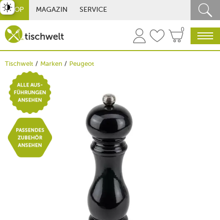
st umschalten
SHOP
MAGAZIN
SERVICE
0
Tischwelt
Marken
Peugeot