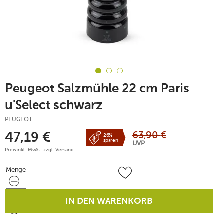
Peugeot Salzmühle 22 cm Paris
u'Select schwarz
PEUGEOT
63,90
€
47,19
€
26%
sparen
UVP
Preis inkl. MwSt. zzgl.
Versand
Menge
Menge
IN DEN WARENKORB