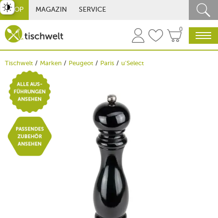
st umschalten
SHOP
MAGAZIN
SERVICE
0
Tischwelt
Marken
Peugeot
Paris
u'Select