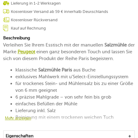
Lieferung in 1-2 Werktagen
Kostenloser Versand ab 59 € innerhalb Deutschlands
Kostenloser Rückversand
Kauf auf Rechnung
Beschreibung
Verleihen Sie Ihrem Esstisch mit der manuellen
Salzmühle
der
Marke
Peugeot
einen ganz besonderen Touch und lassen Sie
sich von diesem Produkt der Reihe Paris begeistern.
klassische
Salzmühle Paris
aus Buche
exklusives Mahlwerk mit u'Select-Einstellungssystem
für trockenes Stein- und Mühlensalz bis zu einer Größe
von 6 mm geeignet
6 präzise Mahlgrade – von sehr fein bis grob
einfaches Befüllen der Mühle
Lieferung inkl. Salz
Reinigung mit einem trockenen weichen Tuch
Mehr anzeigen
empfohlen
25 Jahre Herstellergarantie auf das Salzmahlwerk aus
Eigenschaften
"Zirlion" (Zirkonia)