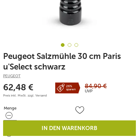
Peugeot Salzmühle 30 cm Paris
u'Select schwarz
PEUGEOT
84,90
€
62,48
€
26%
sparen
UVP
Preis inkl. MwSt. zzgl.
Versand
Menge
Menge
IN DEN WARENKORB