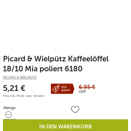
Picard & Wielpütz Kaffeelöffel
18/10 Mia poliert 6180
PICARD & WIELPÜTZ
6,95
€
5,21
€
25%
sparen
UVP
Preis inkl. MwSt. zzgl.
Versand
Menge
Menge
IN DEN WARENKORB