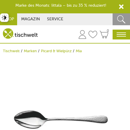
Marke des Monats: Iittala – bis zu 35 % reduziert!
st umschalten
SHOP
MAGAZIN
SERVICE
0
Tischwelt
Marken
Picard & Wielpütz
Mia