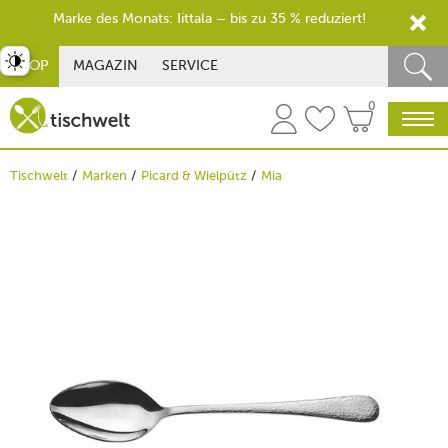
Marke des Monats: Iittala – bis zu 35 % reduziert!
st umschalten
SHOP
MAGAZIN
SERVICE
0
Tischwelt
Marken
Picard & Wielpütz
Mia