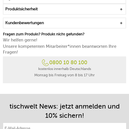
ideal in Kombination mit weiteren Artikeln von
RAK
Produktsicherheit
Kundenbewertungen
Fragen zum Produkt? Produkt nicht gefunden?
Wir helfen gerne!
Unsere kompetenten Mitarbeiter*innen beantworten Ihre
Fragen!
0800 10 80 100
kostenlos innerhalb Deutschlands
Montag bis Freitag von 8 bis 17 Uhr
tischwelt News: jetzt anmelden und
10% sichern!
E-Mail-Adresse eintragen