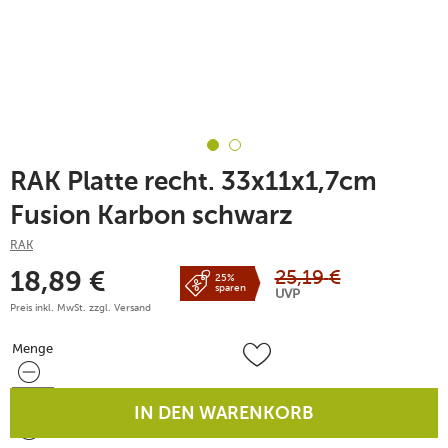
RAK Platte recht. 33x11x1,7cm
Fusion Karbon schwarz
RAK
25,19
€
18,89
€
25%
sparen
UVP
Preis inkl. MwSt. zzgl.
Versand
Menge
Menge
IN DEN WARENKORB