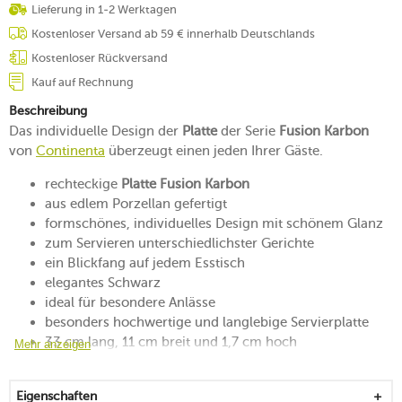
Lieferung in 1-2 Werktagen
Kostenloser Versand ab 59 € innerhalb Deutschlands
Kostenloser Rückversand
Kauf auf Rechnung
Beschreibung
Das individuelle Design der
Platte
der Serie
Fusion Karbon
von
Continenta
überzeugt einen jeden Ihrer Gäste.
rechteckige
Platte Fusion Karbon
aus edlem Porzellan gefertigt
formschönes, individuelles Design mit schönem Glanz
zum Servieren unterschiedlichster Gerichte
ein Blickfang auf jedem Esstisch
elegantes Schwarz
ideal für besondere Anlässe
besonders hochwertige und langlebige Servierplatte
33 cm lang, 11 cm breit und 1,7 cm hoch
Mehr anzeigen
spülmaschinengeeignet
mikrowellensicher
Eigenschaften
in verschiedenen Ausführungen erhältlich