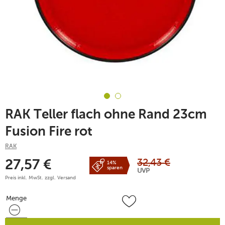
RAK Teller flach ohne Rand 23cm
Fusion Fire rot
RAK
32,43
€
27,57
€
14%
sparen
UVP
Preis inkl. MwSt. zzgl.
Versand
Menge
Menge