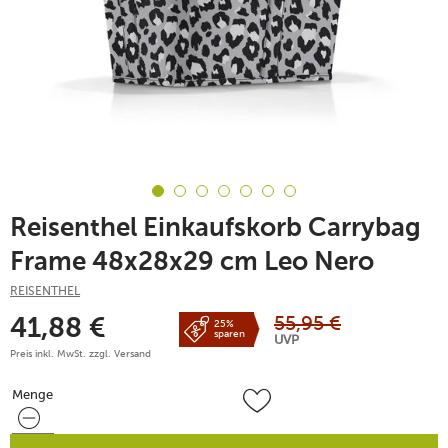
Reisenthel Einkaufskorb Carrybag
Frame 48x28x29 cm Leo Nero
REISENTHEL
55,95
€
41,88
€
25%
sparen
UVP
Preis inkl. MwSt. zzgl.
Versand
Menge
Menge