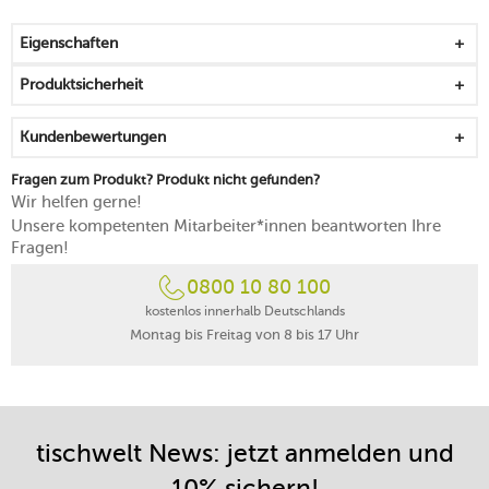
kann auch zum Transportieren von Salatschüsseln,
Mitbringseln oder Spielen genutzt werden
Eigenschaften
der Boden ist stabil und wird durch Standfüße vor
Schmutz geschützt
Produktsicherheit
mit einer Innentasche, die sich mittels Reißverschluss
schließen lässt
Kundenbewertungen
der klappbare Griff erleichtert den Transport und das
Verstauen
Fragen zum Produkt? Produkt nicht gefunden?
hoher Tragekomfort durch die weiche Ummantelung
Wir helfen gerne!
des Griffs
Unsere kompetenten Mitarbeiter*innen beantworten Ihre
lässt sich locker in der Hand oder in der Armbeuge
Fragen!
tragen
0800 10 80 100
aus einem Polyestergewebe, das zu 100 % recycelt ist
wasserabweisend, langlebig und widerstandsfähig
kostenlos innerhalb Deutschlands
Montag bis Freitag von 8 bis 17 Uhr
max. Tragegewicht: 20 kg
tischwelt News: jetzt anmelden und
10% sichern!