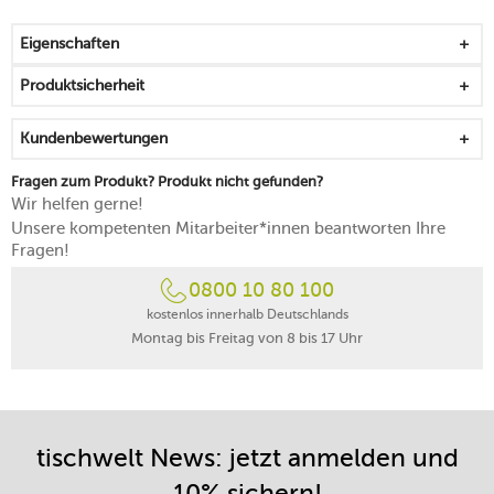
ab
Korpus aus widerstandsfähigem Kunststoff
Eigenschaften
lässt sich in drei Stufen dimmen
leuchtet mit einer Lichtfarbe von 3.000 Kelvin
Produktsicherheit
hat eine Leuchtkraft von 60 Lumen
spritzwassergeschützt (Schutzart: IP44)
Kundenbewertungen
im geladenen Zustand leuchtet die Lampe auf der
niedrigsten Stufe bis zu 46 Stunden
Fragen zum Produkt? Produkt nicht gefunden?
Ladezeit: ca. 5 Stunden
Wir helfen gerne!
kann über das mitgelieferte USB-C-Ladekabel (1,5 m)
Unsere kompetenten Mitarbeiter*innen beantworten Ihre
und den USB-C-Port aufgeladen werden
Fragen!
integrierte LED ist nicht austauschbar
0800 10 80 100
Lebensdauer: 20.000 Stunden
Netzteil wird nicht mitgeliefert
kostenlos innerhalb Deutschlands
Montag bis Freitag von 8 bis 17 Uhr
nur von Hand reinigen
tischwelt News: jetzt anmelden und
10% sichern!