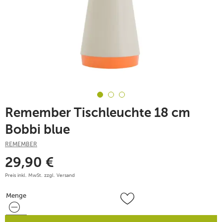
Remember Tischleuchte 18 cm
Bobbi blue
REMEMBER
29,90
€
Preis inkl. MwSt. zzgl.
Versand
Menge
Menge