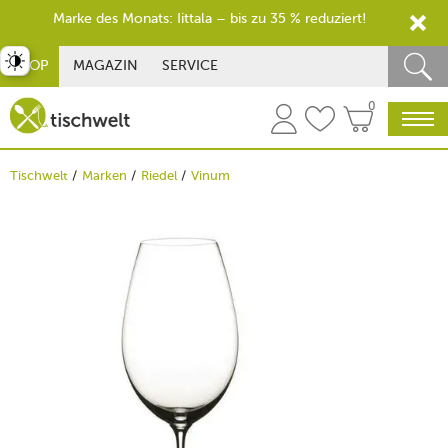
Marke des Monats: Iittala – bis zu 35 % reduziert!
st umschalten
SHOP
MAGAZIN
SERVICE
0
Tischwelt
Marken
Riedel
Vinum