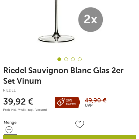
Riedel Sauvignon Blanc Glas 2er
Set Vinum
RIEDEL
49,90
€
39,92
€
20%
sparen
UVP
Preis inkl. MwSt. zzgl.
Versand
Menge
Menge