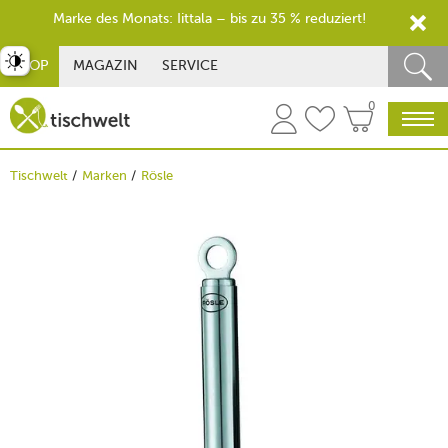
Marke des Monats: Iittala – bis zu 35 % reduziert!
st umschalten
SHOP
MAGAZIN
SERVICE
0
Tischwelt
Marken
Rösle