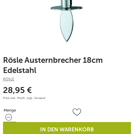
Rösle Austernbrecher 18cm
Edelstahl
RÖSLE
28,95
€
Preis inkl. MwSt. zzgl.
Versand
Menge
Menge
IN DEN WARENKORB