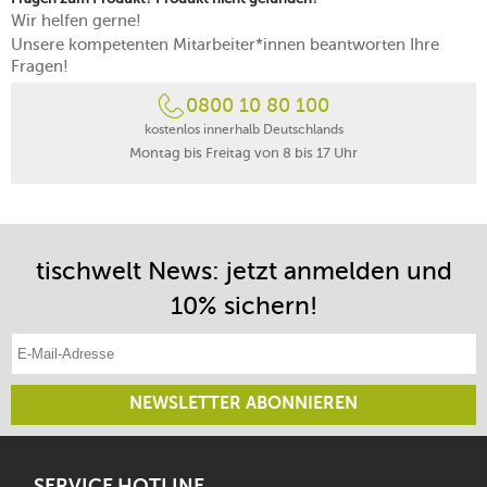
Wir helfen gerne!
Unsere kompetenten Mitarbeiter*innen beantworten Ihre
Fragen!
0800 10 80 100
kostenlos innerhalb Deutschlands
Montag bis Freitag von 8 bis 17 Uhr
tischwelt News: jetzt anmelden und
10% sichern!
E-Mail-Adresse eintragen
NEWSLETTER ABONNIEREN
SERVICE HOTLINE