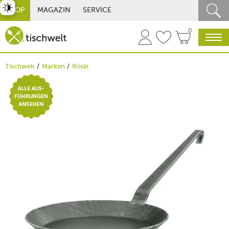
st umschalten
SHOP
MAGAZIN
SERVICE
0
Tischwelt
Marken
Rösle