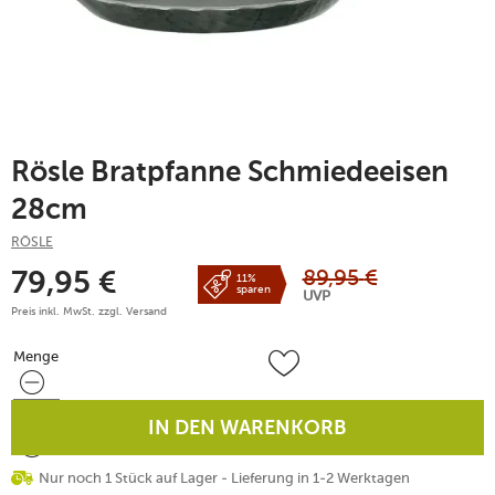
Rösle Bratpfanne Schmiedeeisen
28cm
RÖSLE
89,95
€
79,95
€
11%
sparen
UVP
Preis inkl. MwSt. zzgl.
Versand
Menge
Menge
IN DEN WARENKORB
Nur noch 1 Stück auf Lager - Lieferung in 1-2 Werktagen