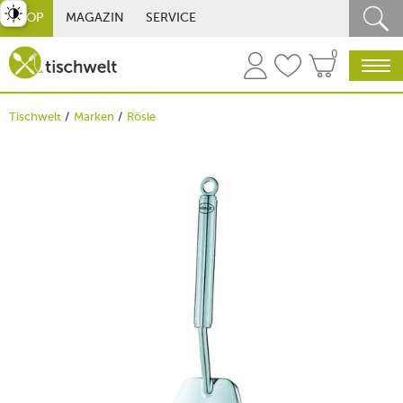
st umschalten
SHOP
MAGAZIN
SERVICE
0
Tischwelt
Marken
Rösle