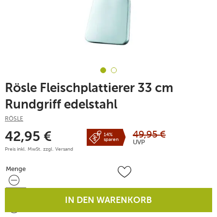
Rösle Fleischplattierer 33 cm
Rundgriff edelstahl
RÖSLE
49,95
€
42,95
€
14%
sparen
UVP
Preis inkl. MwSt. zzgl.
Versand
Menge
Menge
IN DEN WARENKORB