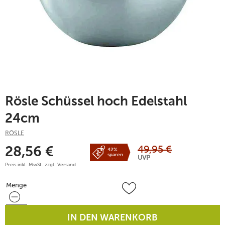
Rösle Schüssel hoch Edelstahl
24cm
RÖSLE
49,95
€
28,56
€
42%
sparen
UVP
Preis inkl. MwSt. zzgl.
Versand
Menge
Menge
IN DEN WARENKORB