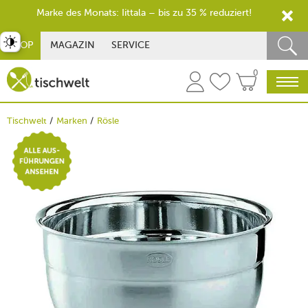
Marke des Monats: Iittala – bis zu 35 % reduziert!
st umschalten
SHOP
MAGAZIN
SERVICE
0
Tischwelt
Marken
Rösle