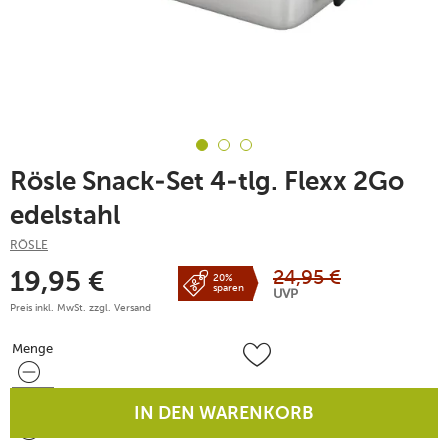
Rösle Snack-Set 4-tlg. Flexx 2Go
edelstahl
RÖSLE
24,95
€
19,95
€
20%
sparen
UVP
Preis inkl. MwSt. zzgl.
Versand
Menge
Menge
IN DEN WARENKORB