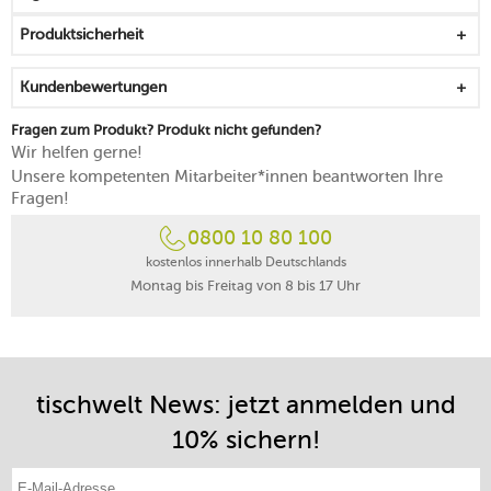
die Verschlussclips sichern den Transport der befüllten
Produktsicherheit
Dose ab
der Inhalt ist auf einen Blick ersichtlich
Kundenbewertungen
spülmaschinengeeignet
Fragen zum Produkt? Produkt nicht gefunden?
Wir helfen gerne!
Unsere kompetenten Mitarbeiter*innen beantworten Ihre
Fragen!
0800 10 80 100
kostenlos innerhalb Deutschlands
Montag bis Freitag von 8 bis 17 Uhr
tischwelt News: jetzt anmelden und
10% sichern!
E-Mail-Adresse eintragen