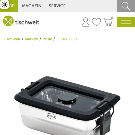
st umschalten
SHOP
MAGAZIN
SERVICE
0
Tischwelt
Marken
Rösle
FLEXX 2GO