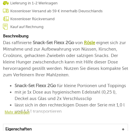
Lieferung in 1-2 Werktagen
Kostenloser Versand ab 59 € innerhalb Deutschlands
Kostenloser Rückversand
Kauf auf Rechnung
Beschreibung
Das raffinierte
Snack-Set Flexx 2Go
von
Rösle
eignet sich zur
Mitnahme und zur Aufbewahrung von Nüssen, Kirschen,
Croûtons, gehackten Zwiebeln oder salzigen Snacks. Der
kleine Hunger zwischendurch kann mit Hilfe dieser Dose
hervorragend gestillt werden. Nutzen Sie dieses kompakte Set
zum Verfeinern Ihrer Mahlzeiten.
Snack-Set Flexx 2Go
für kleine Portionen und Toppings
mit je 1x Dose aus hygienischem Edelstahl (0,25 l),
Deckel aus Glas und 2x Verschlussclip
lässt sich in den rechteckigen Dosen der Serie mit 1,0 l
und 1,5 l transportieren
Mehr anzeigen
mit einem Ventil aus Silikon in der Mitte des Deckels
zum punktgenauen Verschließen und zum leichten
Eigenschaften
Öffnen