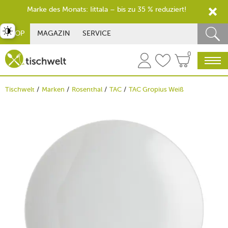
Marke des Monats: Iittala – bis zu 35 % reduziert!
st umschalten
SHOP
MAGAZIN
SERVICE
0
Tischwelt
Marken
Rosenthal
TAC
TAC Gropius Weiß