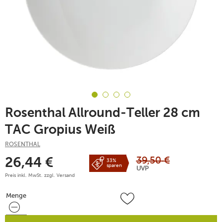
Rosenthal Allround-Teller 28 cm
TAC Gropius Weiß
ROSENTHAL
39,50
€
26,44
€
33%
sparen
UVP
Preis inkl. MwSt. zzgl.
Versand
Menge
Menge