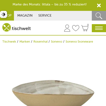
Marke des Monats: Iittala – bis zu 35 % reduziert!
st umschalten
SHOP
MAGAZIN
SERVICE
0
Tischwelt
Marken
Rosenthal
Sonetto
Sonetto Stoneware