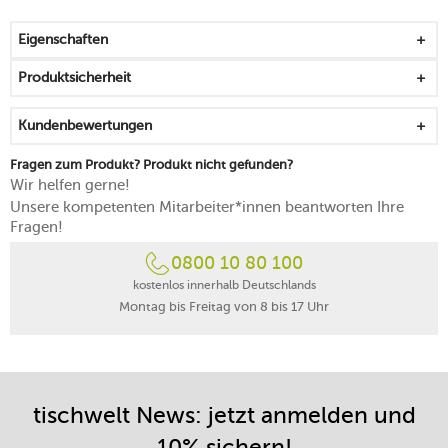
Charakter
durch ein spezielles Glasurverfahren weist jedes Stück
Eigenschaften
einen einzigartigen Look auf
jedes Stück ist ein Unikat, das als Hommage an die
Produktsicherheit
Dichtkunst zu sehen ist
vereint, wie das Sonett, eine feste Textur mit
Kundenbewertungen
geschwungenen Linien, die für elegante Leichtigkeit
stehen
Fragen zum Produkt? Produkt nicht gefunden?
wirkt in Kombination mit weißem Porzellan besonders
Wir helfen gerne!
blickfangend
Unsere kompetenten Mitarbeiter*innen beantworten Ihre
ausgezeichnet mit dem German Design Award 2025
Fragen!
(Excellent Product Design – Tabletop)
0800 10 80 100
mikrowellengeeignet
spülmaschinenfest
kostenlos innerhalb Deutschlands
Montag bis Freitag von 8 bis 17 Uhr
tischwelt News: jetzt anmelden und
10% sichern!