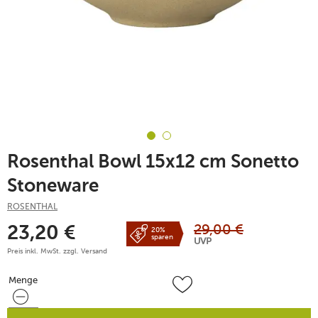
Rosenthal Bowl 15x12 cm Sonetto
Stoneware
ROSENTHAL
29,00
€
23,20
€
20%
sparen
UVP
Preis inkl. MwSt. zzgl.
Versand
Menge
Menge