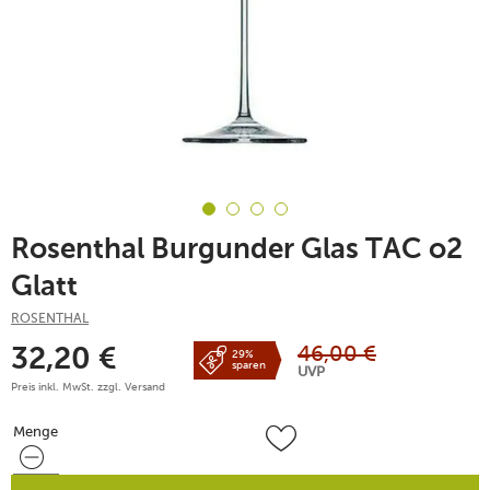
Rosenthal Burgunder Glas TAC o2
Glatt
ROSENTHAL
46,00
€
32,20
€
29%
sparen
UVP
Preis inkl. MwSt. zzgl.
Versand
Menge
Menge