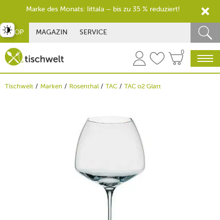
Marke des Monats: Iittala – bis zu 35 % reduziert!
st umschalten
SHOP
MAGAZIN
SERVICE
0
Tischwelt
Marken
Rosenthal
TAC
TAC o2 Glatt