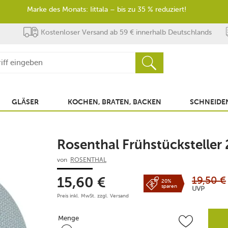
Marke des Monats: Iittala – bis zu 35 % reduziert!
Kostenloser Versand ab 59 € innerhalb Deutschlands
GLÄSER
KOCHEN, BRATEN, BACKEN
SCHNEIDEN
Rosenthal Frühstücksteller
von
ROSENTHAL
19,50
€
15,60
€
20%
sparen
UVP
Preis inkl. MwSt. zzgl.
Versand
Menge
Menge