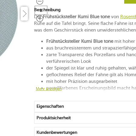
Beschreibung
Der
Frühstücksteller Kumi Blue tone
von
Rosent
Ruhe auf die Tafel bringt. Seine flache Fahne ist
was dem Geschirrstück einen unwiderstehlichen 
Frühstücksteller Kumi Blue tone
mit hoher 
aus bruchresistentem und strapazierfähige
zarte Transparenz des Porzellans und hand
verführerischen Look
der Spiegel ist klar und ruhig gehalten, wä
geflochtenes Relief der Fahne gilt als H
mit hoher Präzision ausgearbeitet
pastellfarbenes Erscheinungsbild macht 
Mehr anzeigen
handlich, platzsparend stapelbar und allta
mikrowellengeeignet
Eigenschaften
spülmaschinenfest
Produktsicherheit
Kundenbewertungen