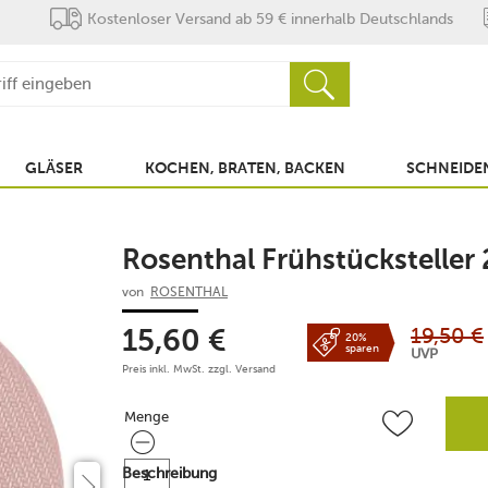
Kostenloser Versand ab 59 € innerhalb Deutschlands
GLÄSER
KOCHEN, BRATEN, BACKEN
SCHNEIDEN
Rosenthal Frühstücksteller
von
ROSENTHAL
19,50
€
15,60
€
20%
sparen
UVP
Preis inkl. MwSt. zzgl.
Versand
Menge
Menge
Beschreibung