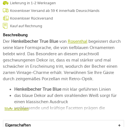
Lieferung in 1-2 Werktagen
Kostenloser Versand ab 59 € innerhalb Deutschlands
Kostenloser Rückversand
Kauf auf Rechnung
Beschreibung
Der
Henkelbecher True Blue
von
Rosenthal
begeistert durch
seine klare Formsprache, die von tiefblauen Ornamenten
belebt wird. Das Besondere an diesem prachtvoll
geschwungenen Dekor ist, dass es mal stärker und mal
schwächer in Erscheinung tritt, wodurch der Becher einen
zarten Vintage-Charme erhält. Verwöhnen Sie Ihre Gäste
durch zeitgemäßes Porzellan mit Retro-Optik.
Henkelbecher True Blue
mit klar geführten Linien
das blaue Dekor auf dem strahlenden Weiß sorgt für
einen klassischen Ausdruck
verblassende und kräftige Facetten prägen die
Mehr anzeigen
prachtvoll geschwungene Musterung
vereint den aktuellen Zeitgeist mit einem traditionellen
Eigenschaften
Hauch