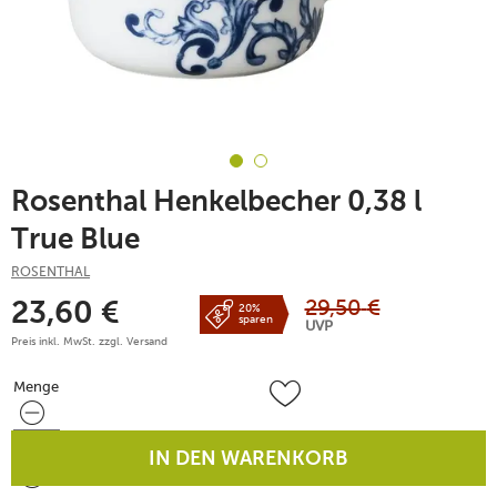
Rosenthal Henkelbecher 0,38 l
True Blue
ROSENTHAL
29,50
€
23,60
€
20%
sparen
UVP
Preis inkl. MwSt. zzgl.
Versand
Menge
Menge
IN DEN WARENKORB