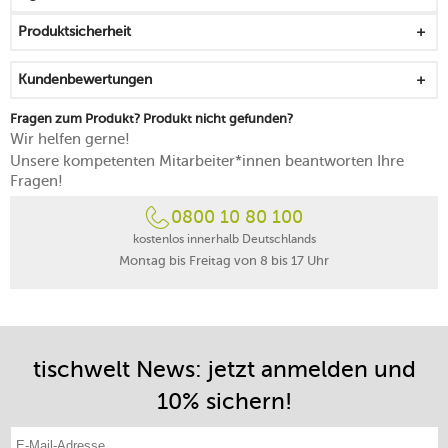
das robuste Porzellan ist alltagstauglich und langlebig
Produktsicherheit
zum Servieren von Kaffee, Tee oder heißer Schokolade
aus akkuraten Linien und kräftigen Schwüngen wird
Kundenbewertungen
eine harmonische Einheit
lässt sich an seinem Henkel gut greifen und anheben
Fragen zum Produkt? Produkt nicht gefunden?
mikrowellengeeignet
Wir helfen gerne!
spülmaschinenfest
Unsere kompetenten Mitarbeiter*innen beantworten Ihre
Fragen!
0800 10 80 100
kostenlos innerhalb Deutschlands
Montag bis Freitag von 8 bis 17 Uhr
tischwelt News: jetzt anmelden und
10% sichern!
E-Mail-Adresse eintragen