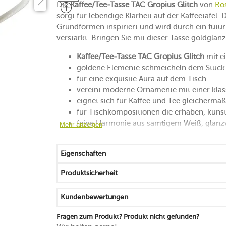
Die
Kaffee/Tee-Tasse TAC Gropius Glitch
von
Ro
sorgt für lebendige Klarheit auf der Kaffeetafel
Grundformen inspiriert und wird durch ein futu
verstärkt. Bringen Sie mit dieser Tasse goldglä
Kaffee/Tee-Tasse TAC Gropius Glitch
mit e
goldene Elemente schmeicheln dem Stück
für eine exquisite Aura auf dem Tisch
vereint moderne Ornamente mit einer kla
eignet sich für Kaffee und Tee gleicherma
für Tischkompositionen die erhaben, kunst
feine Harmonie aus samtigem Weiß, glanz
Mehr anzeigen
ausgezeichnet mit dem IF Design Award 1
lässt sich genussvoll und stilsicher anhebe
Eigenschaften
spülmaschinengeeignet
Produktsicherheit
Kundenbewertungen
Fragen zum Produkt? Produkt nicht gefunden?