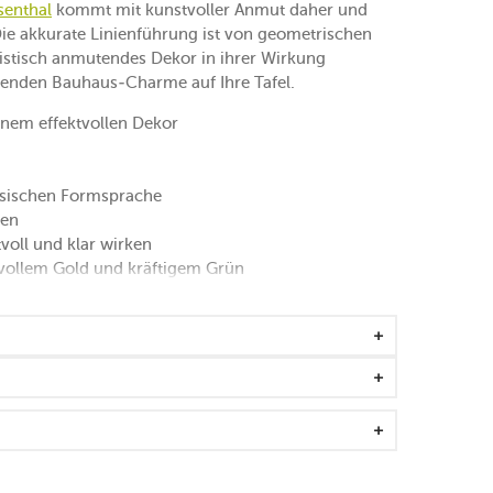
senthal
kommt mit kunstvoller Anmut daher und
. Die akkurate Linienführung ist von geometrischen
ristisch anmutendes Dekor in ihrer Wirkung
nzenden Bauhaus-Charme auf Ihre Tafel.
inem effektvollen Dekor
ssischen Formsprache
ßen
voll und klar wirken
vollem Gold und kräftigem Grün
970 und dem Dineus Preis 2019
n