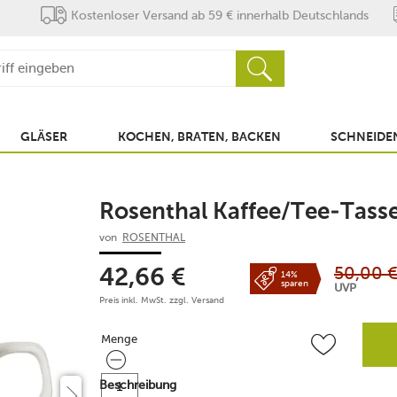
Kostenloser Versand ab 59 € innerhalb Deutschlands
GLÄSER
KOCHEN, BRATEN, BACKEN
SCHNEIDEN
Rosenthal Kaffee/Tee-Tasse
von
ROSENTHAL
50,00
42,66
€
14%
sparen
UVP
Preis inkl. MwSt. zzgl.
Versand
Menge
Menge
Beschreibung