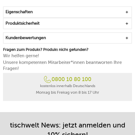
ausdrucksstarker Kontraste
Teller im Coupe-Stil für einen Hauch von Sanftmut auf
Eigenschaften
der Tafel
griffig, platzsparend stapelbar und designästhetisch
Produktsicherheit
mikrowellengeeignet
spülmaschinengeeignet
Kundenbewertungen
Fragen zum Produkt? Produkt nicht gefunden?
Wir helfen gerne!
Unsere kompetenten Mitarbeiter*innen beantworten Ihre
Fragen!
0800 10 80 100
kostenlos innerhalb Deutschlands
Montag bis Freitag von 8 bis 17 Uhr
tischwelt News: jetzt anmelden und
10% sichern!