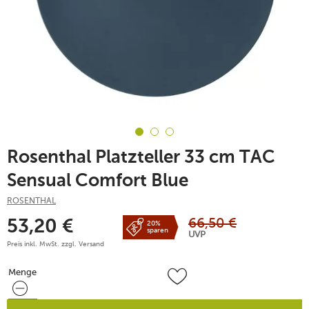
Rosenthal Platzteller 33 cm TAC
Sensual Comfort Blue
ROSENTHAL
66,50
€
53,20
€
20%
sparen
UVP
Preis inkl. MwSt. zzgl.
Versand
Menge
Menge