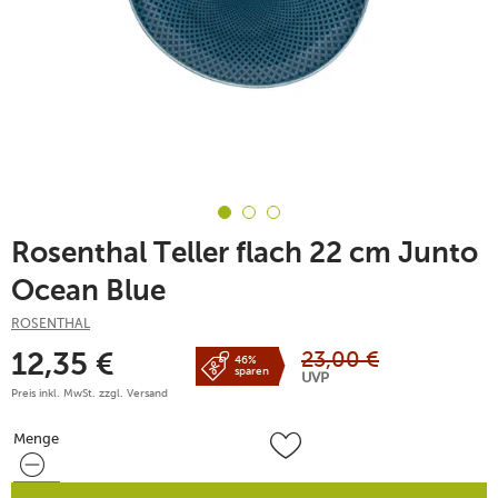
Rosenthal Teller flach 22 cm Junto
Ocean Blue
ROSENTHAL
23,00
€
12,35
€
46%
sparen
UVP
Preis inkl. MwSt. zzgl.
Versand
Menge
Menge