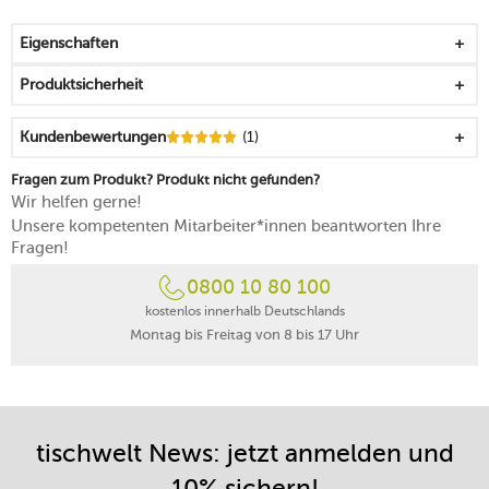
Unikat
durch die besondere Glasiertechnik entsteht der für alle
Eigenschaften
Junto Porzellanteile typische Handglasiercharakter, ein
beabsichtigt handwerklicher Look mit einzigartigen
Produktsicherheit
Farbverläufen, der keinen Mangel am Produkt darstellt
typisches Junto Rautenrelief auf der Oberseite
Kundenbewertungen
(1)
die asymmetrische Form lässt viel Spielraum für die
Inszenierung
Fragen zum Produkt? Produkt nicht gefunden?
mikrowellengeeignet
Wir helfen gerne!
spülmaschinenfest
Unsere kompetenten Mitarbeiter*innen beantworten Ihre
Fragen!
0800 10 80 100
kostenlos innerhalb Deutschlands
Montag bis Freitag von 8 bis 17 Uhr
tischwelt News: jetzt anmelden und
10% sichern!