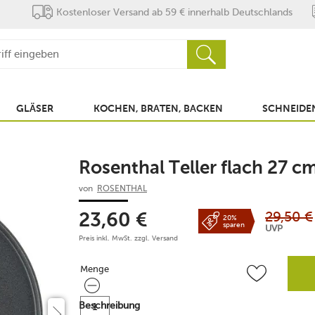
Kostenloser Versand ab 59 € innerhalb Deutschlands
GLÄSER
KOCHEN, BRATEN, BACKEN
SCHNEIDEN
Rosenthal Teller flach 27 
von
ROSENTHAL
29,50
€
23,60
€
20%
sparen
UVP
Preis inkl. MwSt. zzgl.
Versand
Menge
Menge
Beschreibung