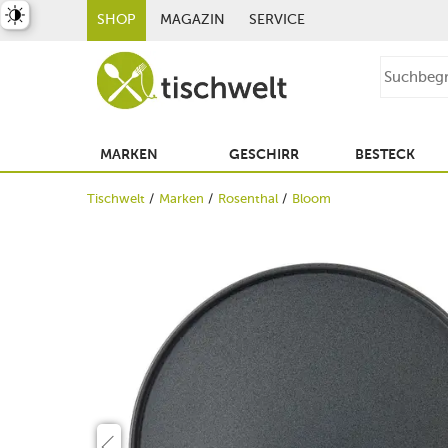
st umschalten
SHOP
MAGAZIN
SERVICE
MARKEN
GESCHIRR
BESTECK
Tischwelt
Marken
Rosenthal
Bloom