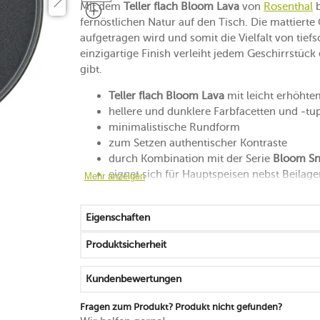
Mit dem
Teller flach Bloom Lava
von
Rosenthal
b
fernöstlichen Natur auf den Tisch. Die mattierte
aufgetragen wird und somit die Vielfalt von tie
einzigartige Finish verleiht jedem Geschirrstüc
gibt.
Teller flach Bloom Lava
mit leicht erhöht
hellere und dunklere Farbfacetten und -tu
minimalistische Rundform
zum Setzen authentischer Kontraste
durch Kombination mit der Serie
Bloom S
eignet sich für Hauptspeisen nebst Beilage
Mehr anzeigen
mikrowellengeeignet
spülmaschinenfest
Eigenschaften
Produktsicherheit
Kundenbewertungen
Fragen zum Produkt? Produkt nicht gefunden?