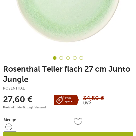
Rosenthal Teller flach 27 cm Junto
Jungle
ROSENTHAL
34,50
€
27,60
€
20%
sparen
UVP
Preis inkl. MwSt. zzgl.
Versand
Menge
Menge