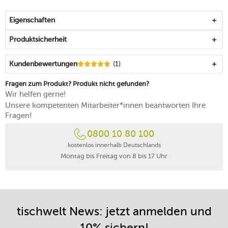
für alle, die bereit für ein bisschen Dschungelfieber sind
jeder Teller wird durch eine Effektglasur ein Unikat
Eigenschaften
wird durch die vielfältigen Grüntöne zu einem schönen
Hingucker
Produktsicherheit
lässt sich mit der Junto-Farbe Bronze kontraststark und
modern kombinieren
Kundenbewertungen
(1)
zum Schaffen grüner Oasen bestens geeignet
ausgezeichnet mit dem German Design Award 2018,
Fragen zum Produkt? Produkt nicht gefunden?
dem Hotel & Design Award 2018 und dem Dineus-Preis
Wir helfen gerne!
2019
Unsere kompetenten Mitarbeiter*innen beantworten Ihre
mikrowellengeeignet
Fragen!
spülmaschinenfest
0800 10 80 100
kostenlos innerhalb Deutschlands
Montag bis Freitag von 8 bis 17 Uhr
tischwelt News: jetzt anmelden und
10% sichern!