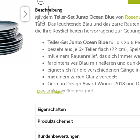
Beschreibung
Mit dem
Teller-Set Junto Ocean Blue
von
Rosent
Tafel. Das leuchtende Blau und das zarte Rautenr
die Ihre Köstlichkeiten hervorragend zur Geltung
Teller-Set Junto Ocean Blue
für bis zu 6 P
besteht aus je 6x Teller flach (22 cm), Speis
mit einem Rautenrelief, das sich immer we
farbintensives Blau mit helleren und dunkl
eignet sich für die verschiedenen Gänge i
mit einem zarten Glanz veredelt
German Design Award Winner 2018 und D
mikrowellengeeignet
Mehr anzeigen
spülmaschinenfest
aufgrund spezieller Glasurtechnik ist jedes
Eigenschaften
Produktsicherheit
Kundenbewertungen