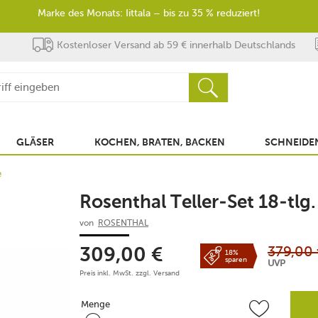
Marke des Monats: Iittala – bis zu 35 % reduziert!
Kostenloser Versand ab 59 € innerhalb Deutschlands
GLÄSER
KOCHEN, BRATEN, BACKEN
SCHNEIDEN
e
Rosenthal Teller-Set 18-tlg
von
ROSENTHAL
379,00
309,00
€
18%
sparen
UVP
Preis inkl. MwSt. zzgl.
Versand
Menge
Menge