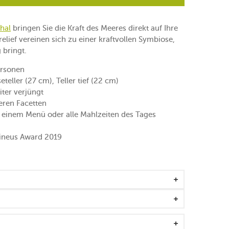
hal
bringen Sie die Kraft des Meeres direkt auf Ihre
elief vereinen sich zu einer kraftvollen Symbiose,
 bringt.
ersonen
eteller (27 cm), Teller tief (22 cm)
iter verjüngt
eren Facetten
n einem Menü oder alle Mahlzeiten des Tages
ineus Award 2019
 Stück ein Unikat