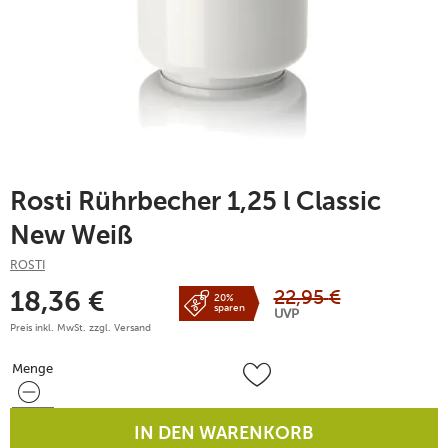
Rosti Rührbecher 1,25 l Classic
New Weiß
ROSTI
22,95
€
18,36
€
20%
sparen
UVP
Preis inkl. MwSt. zzgl.
Versand
Menge
Menge
IN DEN WARENKORB