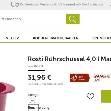
Kostenloser Versand ab 59 € innerhalb Deutschlands
GLÄSER
KOCHEN, BRATEN, BACKEN
SCHNEIDEN
Rosti Rührschüssel 4,0 l M
von
ROSTI
39,95
€
31,96
€
20%
sparen
UVP
Preis inkl. MwSt. zzgl.
Versand
Menge
Menge
Beschreibung