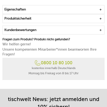
möchten
jedes Stück ist ein unverwechselbares Unikat
Eigenschaften
mit einer abnehmbaren Hülle aus Silikon zum Schutz
vor zu hohen Temperaturen
Produktsicherheit
den Becher mit angebrachter Ummantelung spülen,
dann das Silikon entfernen und getrennt voneinander
Kundenbewertungen
trocknen lassen
nachdem beide Teile trocken sind, können sie wieder
Fragen zum Produkt? Produkt nicht gefunden?
zusammengefügt werden
Wir helfen gerne!
Unsere kompetenten Mitarbeiter*innen beantworten Ihre
Fragen!
0800 10 80 100
kostenlos innerhalb Deutschlands
Montag bis Freitag von 8 bis 17 Uhr
tischwelt News: jetzt anmelden und
10% sichern!