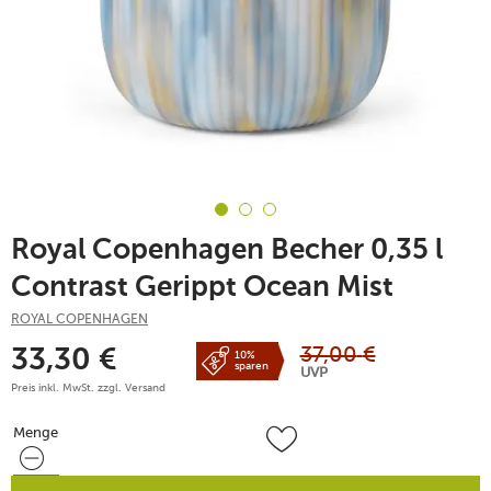
Royal Copenhagen Becher 0,35 l
Contrast Gerippt Ocean Mist
ROYAL COPENHAGEN
37,00
€
33,30
€
10%
sparen
UVP
Preis inkl. MwSt. zzgl.
Versand
Menge
Menge