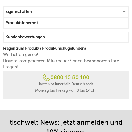
reflektiert das Licht auf nuancenreiche Weise
wirkt schlicht und dennoch auffallend schön
Eigenschaften
für einen glanzvollen Look auf dem Tisch
geprägt von einer hervorragenden Balance
Produktsicherheit
German Design Award Winner 2025
spülmaschinengeeignet
Kundenbewertungen
Fragen zum Produkt? Produkt nicht gefunden?
Wir helfen gerne!
Unsere kompetenten Mitarbeiter*innen beantworten Ihre
Fragen!
0800 10 80 100
kostenlos innerhalb Deutschlands
Montag bis Freitag von 8 bis 17 Uhr
tischwelt News: jetzt anmelden und
10% sichern!