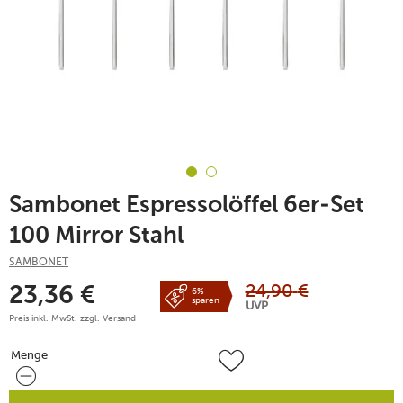
Sambonet Espressolöffel 6er-Set
100 Mirror Stahl
SAMBONET
24,90
€
23,36
€
6%
sparen
UVP
Preis inkl. MwSt. zzgl.
Versand
Menge
Menge