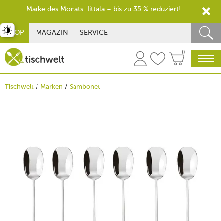
Marke des Monats: Iittala – bis zu 35 % reduziert!
st umschalten
SHOP
MAGAZIN
SERVICE
0
Tischwelt
Marken
Sambonet