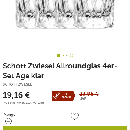
Schott Zwiesel Allroundglas 4er-
Set Age klar
SCHOTT ZWIESEL
23,95
€
19,16
€
20%
sparen
UVP
Preis inkl. MwSt. zzgl.
Versand
Menge
Menge