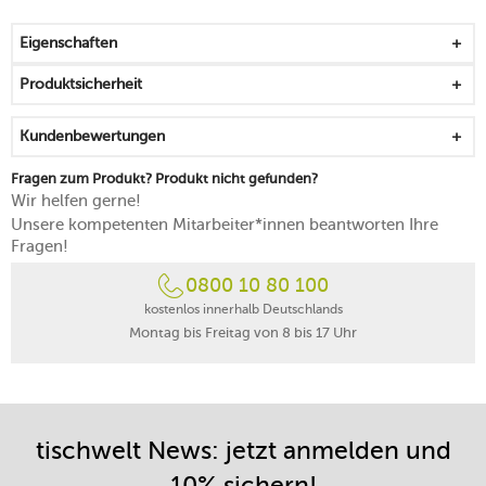
eignet sich für Eistee, Wasser, Fruchtsäfte oder
Limonaden
Eigenschaften
begeistert durch seine maschinengeblasene Präzision
liegt angenehm schwer in der Hand und lässt sich gut
Produktsicherheit
anheben
trumpft mit einem markanten Bodeneis und dicken
Kundenbewertungen
Wänden auf
der facettenreiche Schliff sorgt für ein feines Spiel aus
Fragen zum Produkt? Produkt nicht gefunden?
Licht und Farben
Wir helfen gerne!
zur Erweiterung des Sortiments in der Haus- oder
Unsere kompetenten Mitarbeiter*innen beantworten Ihre
Restaurantbar
Fragen!
spülmaschinenfest
0800 10 80 100
Designed in Germany
kostenlos innerhalb Deutschlands
Montag bis Freitag von 8 bis 17 Uhr
tischwelt News: jetzt anmelden und
10% sichern!