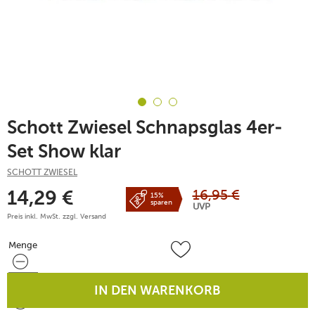
Schott Zwiesel Schnapsglas 4er-
Set Show klar
SCHOTT ZWIESEL
16,95
€
14,29
€
15%
sparen
UVP
Preis inkl. MwSt. zzgl.
Versand
Menge
Menge
IN DEN WARENKORB