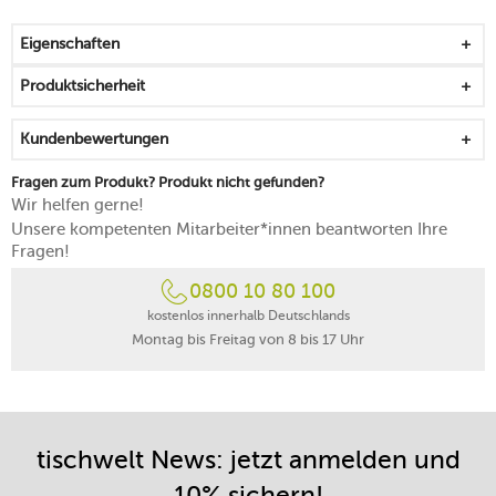
Bläschenbildung
macht das Feiern von Erfolgen und Festen spritzig
Eigenschaften
frisch
kommt mit einem brillierenden Glanz daher
Produktsicherheit
erhöhte Bruchsicherheit durch Tritan-Kristallglas
spülmaschinenfest
Kundenbewertungen
Made in Germany
Fragen zum Produkt? Produkt nicht gefunden?
Wir helfen gerne!
Unsere kompetenten Mitarbeiter*innen beantworten Ihre
Fragen!
0800 10 80 100
kostenlos innerhalb Deutschlands
Montag bis Freitag von 8 bis 17 Uhr
tischwelt News: jetzt anmelden und
10% sichern!