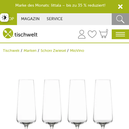
Marke des Monats: Iittala – bis zu 35 % reduziert!
st umschalten
SHOP
MAGAZIN
SERVICE
0
Tischwelt
Marken
Schott Zwiesel
MioVino