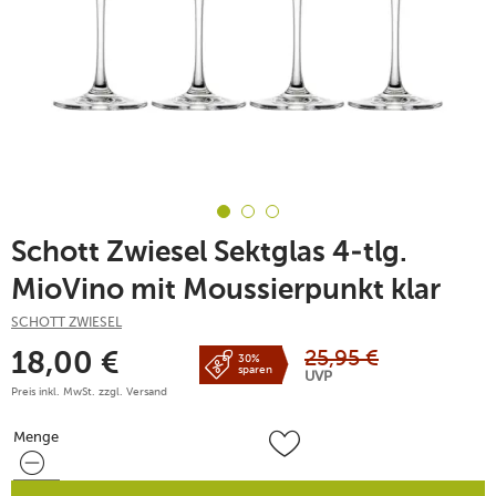
Schott Zwiesel Sektglas 4-tlg.
MioVino mit Moussierpunkt klar
SCHOTT ZWIESEL
25,95
€
18,00
€
30%
sparen
UVP
Preis inkl. MwSt. zzgl.
Versand
Menge
Menge