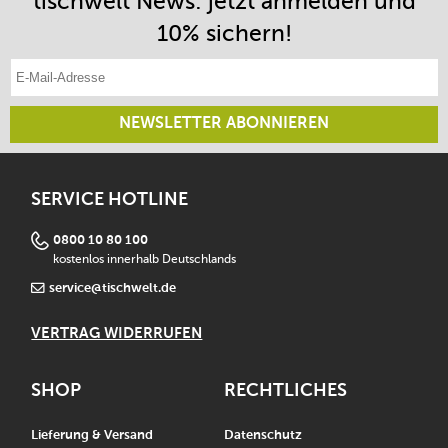
tischwelt News: jetzt anmelden und
10% sichern!
E-Mail-Adresse eintragen
NEWSLETTER ABONNIEREN
SERVICE HOTLINE
0800 10 80 100
kostenlos innerhalb Deutschlands
service@tischwelt.de
VERTRAG WIDERRUFEN
SHOP
RECHTLICHES
Lieferung & Versand
Datenschutz