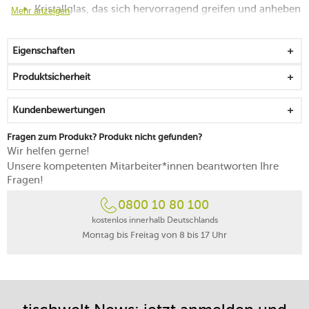
Kristallglas, das sich hervorragend greifen und anheben
Mehr anzeigen
lässt
Moussierpunkt fördert die Bildung der Kohlensäure
Eigenschaften
bruchsicher und langlebig
mit einem verstärkten Boden versehen
Produktsicherheit
spülmaschinenfest
Kundenbewertungen
Fragen zum Produkt? Produkt nicht gefunden?
Wir helfen gerne!
Unsere kompetenten Mitarbeiter*innen beantworten Ihre
Fragen!
0800 10 80 100
kostenlos innerhalb Deutschlands
Montag bis Freitag von 8 bis 17 Uhr