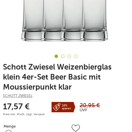
Schott Zwiesel Weizenbierglas
klein 4er-Set Beer Basic mit
Moussierpunkt klar
SCHOTT ZWIESEL
20,95
€
17,57
€
16%
sparen
UVP
Preis inkl. MwSt. zzgl.
Versand
Menge
Menge