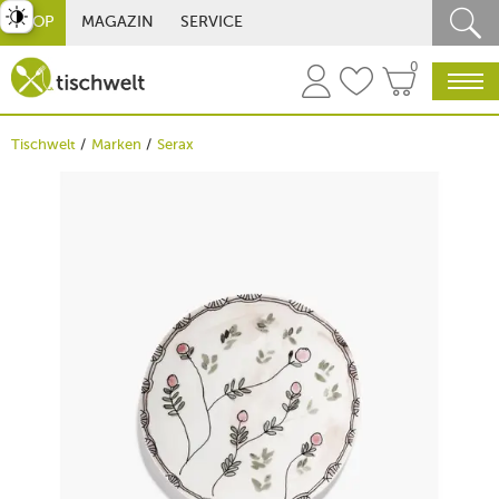
st umschalten
SHOP
MAGAZIN
SERVICE
0
Tischwelt
Marken
Serax