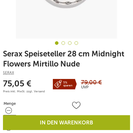
Serax Speiseteller 28 cm Midnight
Flowers Mirtillo Nude
SERAX
79,00
€
75,05
€
5%
sparen
UVP
Preis inkl. MwSt. zzgl.
Versand
Menge
Menge
IN DEN WARENKORB