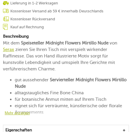
Lieferung in 1-2 Werktagen
Kostenloser Versand ab 59 € innerhalb Deutschlands
Kostenloser Rückversand
Kauf auf Rechnung
Beschreibung
Mit dem
Speiseteller Midnight Flowers Mirtillo Nude
von
Serax
zieren Sie Ihren Tisch mit verspielt wirkender
Raffinesse. Das von Hand illustrierte Motiv sorgt für
kunstvolle Lebendigkeit und umspielt Ihre Gerichte mit
verführerischem Charme.
gut aussehender
Servierteller Midnight Flowers Mirtillo
Nude
alltagstaugliches Fine Bone China
für botanische Anmut mitten auf Ihrem Tisch
eignet sich für verträumte, künstlerische oder florale
Arrangements
Mehr anzeigen
stapelbar, robust und handlich
hitzebeständig bis 200 °C
Eigenschaften
mikrowellen- und backofengeeignet