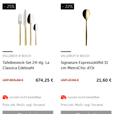
- 25%
- 22%
VILLEROY & BOCH
VILLEROY & BOCH
Tafelbesteck-Set 24-tlg. La
Signature Espressolöffel 11
Classica Edelstahl
cm MetroChic d‘Or
teilvergoldet
UVP
899,00
€
UVP
27,90
€
674,25
€
21,60
€
zurzeit nicht bestellbar
zurzeit nicht bestellbar
Preis inkl. MwSt. zzgl. Versand
Preis inkl. MwSt. zzgl. Versand