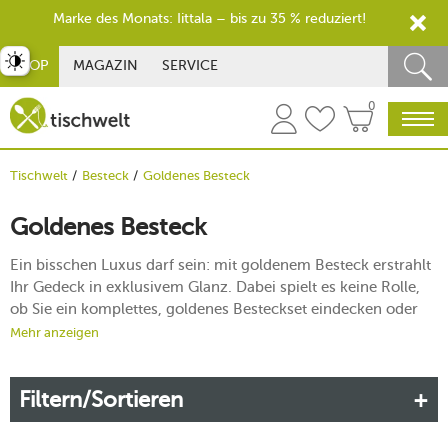
Marke des Monats: Iittala – bis zu 35 % reduziert!
st umschalten
SHOP
MAGAZIN
SERVICE
0
Tischwelt
Besteck
Goldenes Besteck
Goldenes Besteck
Ein bisschen Luxus darf sein: mit goldenem Besteck erstrahlt
Ihr Gedeck in exklusivem Glanz. Dabei spielt es keine Rolle,
ob Sie ein komplettes, goldenes Besteckset eindecken oder
nur wenige funkelnde Akzente setzen – der Effekt ist
Mehr anzeigen
beeindruckend. Genießen Sie besondere Momente voller
Genuss und strahlender Eleganz.
Filtern/Sortieren
Mehr erfahren!