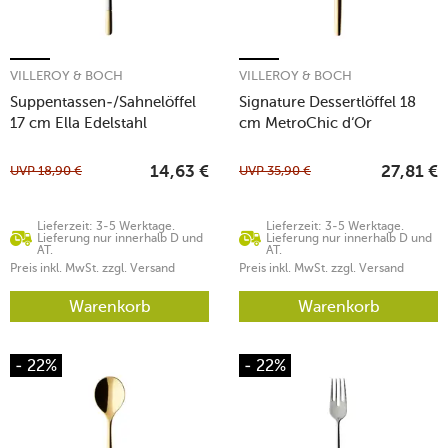
VILLEROY & BOCH
VILLEROY & BOCH
Suppentassen-/Sahnelöffel
Signature Dessertlöffel 18
17 cm Ella Edelstahl
cm MetroChic d‘Or
teilvergoldet
UVP
18,90
€
UVP
35,90
€
14,63
€
27,81
€
Lieferzeit: 3-5 Werktage.
Lieferzeit: 3-5 Werktage.
Lieferung nur innerhalb D und
Lieferung nur innerhalb D und
AT.
AT.
Preis inkl. MwSt. zzgl. Versand
Preis inkl. MwSt. zzgl. Versand
Warenkorb
Warenkorb
- 22%
- 22%