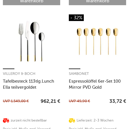
Warenkorb
Warenkorb
- 32%
VILLEROY & BOCH
SAMBONET
Tafelbesteck 113tlg.Lunch
Espressolöffel 6er-Set 100
Ella teilvergoldet
Mirror PVD Gold
UVP
1.549,00
€
UVP
49,90
€
962,21
€
33,72
€
zurzeit nicht bestellbar
Lieferzeit: 2-3 Wochen