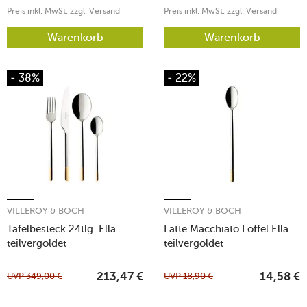
Preis inkl. MwSt. zzgl. Versand
Preis inkl. MwSt. zzgl. Versand
Warenkorb
Warenkorb
- 38%
- 22%
VILLEROY & BOCH
VILLEROY & BOCH
Tafelbesteck 24tlg. Ella
Latte Macchiato Löffel Ella
teilvergoldet
teilvergoldet
UVP
349,00
€
UVP
18,90
€
213,47
€
14,58
€