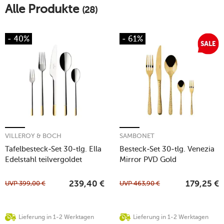
Alle Produkte
(28)
- 40%
- 61%
VILLEROY & BOCH
SAMBONET
Tafelbesteck-Set 30-tlg. Ella
Besteck-Set 30-tlg. Venezia
Edelstahl teilvergoldet
Mirror PVD Gold
UVP
399,00
€
UVP
463,90
€
239,40
€
179,25
€
Lieferung in 1-2 Werktagen
Lieferung in 1-2 Werktagen