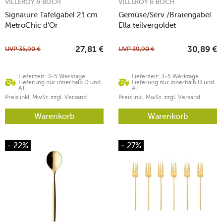
VILLEROY & BOCH
VILLEROY & BOCH
Signature Tafelgabel 21 cm
Gemüse/Serv./Bratengabel
MetroChic d'Or
Ella teilvergoldet
UVP
35,90
€
UVP
39,90
€
27,81
€
30,89
€
Lieferzeit: 3-5 Werktage.
Lieferzeit: 3-5 Werktage.
Lieferung nur innerhalb D und
Lieferung nur innerhalb D und
AT.
AT.
Preis inkl. MwSt. zzgl. Versand
Preis inkl. MwSt. zzgl. Versand
Warenkorb
Warenkorb
- 22%
- 27%