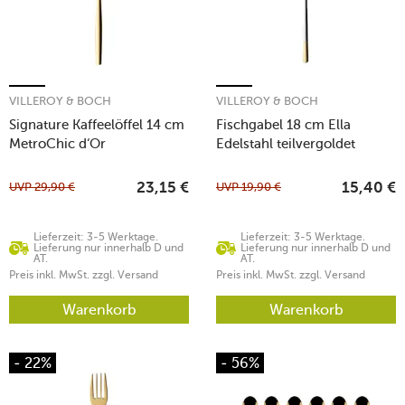
VILLEROY & BOCH
VILLEROY & BOCH
Signature Kaffeelöffel 14 cm
Fischgabel 18 cm Ella
MetroChic d‘Or
Edelstahl teilvergoldet
UVP
29,90
€
UVP
19,90
€
23,15
€
15,40
€
Lieferzeit: 3-5 Werktage.
Lieferzeit: 3-5 Werktage.
Lieferung nur innerhalb D und
Lieferung nur innerhalb D und
AT.
AT.
Preis inkl. MwSt. zzgl. Versand
Preis inkl. MwSt. zzgl. Versand
Warenkorb
Warenkorb
- 22%
- 56%