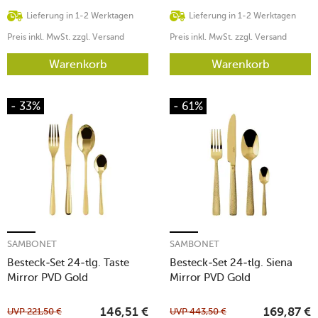
Lieferung in 1-2 Werktagen
Lieferung in 1-2 Werktagen
Preis inkl. MwSt. zzgl. Versand
Preis inkl. MwSt. zzgl. Versand
Warenkorb
Warenkorb
- 33%
- 61%
SAMBONET
SAMBONET
Besteck-Set 24-tlg. Taste
Besteck-Set 24-tlg. Siena
Mirror PVD Gold
Mirror PVD Gold
UVP
221,50
€
UVP
443,50
€
146,51
€
169,87
€