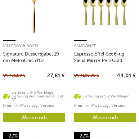
VILLEROY & BOCH
SAMBONET
Signature Dessertgabel 19
Espressolöffel-Set 6-tlg.
cm MetroChic d‘Or
Siena Mirror PVD Gold
UVP
35,90
€
UVP
100,90
€
27,81
€
44,01
€
Lieferzeit: 3-5 Werktage.
Lieferung nur innerhalb D und
Lieferung in 1-2 Werktagen
AT.
Preis inkl. MwSt. zzgl. Versand
Preis inkl. MwSt. zzgl. Versand
Warenkorb
Warenkorb
- 22%
- 22%