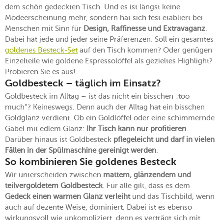
dem schön gedeckten Tisch. Und es ist längst keine
Modeerscheinung mehr, sondern hat sich fest etabliert bei
Menschen mit Sinn für
Design, Raffinesse und Extravaganz
.
Dabei hat jede und jeder seine Präferenzen: Soll ein gesamtes
goldenes Besteck-Set
auf den Tisch kommen? Oder genügen
Einzelteile wie goldene Espressolöffel als gezieltes Highlight?
Probieren Sie es aus!
Goldbesteck – täglich im Einsatz?
Goldbesteck im Alltag – ist das nicht ein bisschen „too
much“? Keineswegs. Denn auch der Alltag hat ein bisschen
Goldglanz verdient. Ob ein Goldlöffel oder eine schimmernde
Gabel mit edlem Glanz:
Ihr Tisch kann nur profitieren
.
Darüber hinaus ist Goldbesteck
pflegeleicht und darf in vielen
Fällen in der Spülmaschine gereinigt werden
.
So kombinieren Sie goldenes Besteck
Wir unterscheiden zwischen
mattem, glänzendem und
teilvergoldetem Goldbesteck
. Für alle gilt, dass es dem
Gedeck einen warmen Glanz verleiht
und das Tischbild, wenn
auch auf dezente Weise, dominiert. Dabei ist es ebenso
wirkungsvoll wie unkompliziert, denn es verträgt sich mit