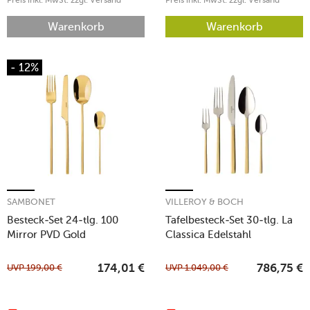
Preis inkl. MwSt. zzgl. Versand
Preis inkl. MwSt. zzgl. Versand
Warenkorb
Warenkorb
- 12%
SAMBONET
VILLEROY & BOCH
Besteck-Set 24-tlg. 100
Tafelbesteck-Set 30-tlg. La
Mirror PVD Gold
Classica Edelstahl
teilvergoldet
UVP
199,00
€
UVP
1.049,00
€
174,01
€
786,75
€