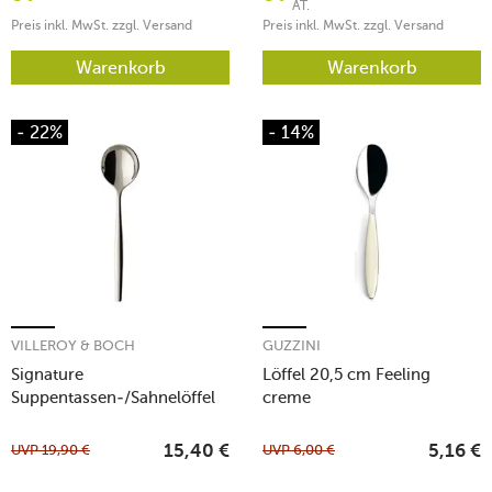
AT.
Preis inkl. MwSt. zzgl. Versand
Preis inkl. MwSt. zzgl. Versand
Warenkorb
Warenkorb
- 22%
- 14%
VILLEROY & BOCH
GUZZINI
Signature
Löffel 20,5 cm Feeling
Suppentassen-/Sahnelöffel
creme
17 cm MetroChic
UVP
19,90
€
UVP
6,00
€
15,40
€
5,16
€