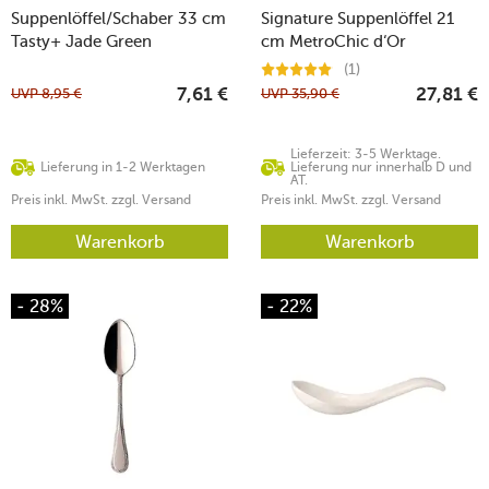
Suppenlöffel/Schaber 33 cm
Signature Suppenlöffel 21
Tasty+ Jade Green
cm MetroChic d‘Or
(1)
UVP
8,95
€
UVP
35,90
€
7,61
€
27,81
€
Lieferzeit: 3-5 Werktage.
Lieferung in 1-2 Werktagen
Lieferung nur innerhalb D und
AT.
Preis inkl. MwSt. zzgl. Versand
Preis inkl. MwSt. zzgl. Versand
Warenkorb
Warenkorb
- 28%
- 22%