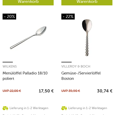
Warenkorb
Warenkorb
- 20%
- 22%
WILKENS
VILLEROY & BOCH
Menülöffel Palladio 18/10
Gemüse-/Servierlöffel
poliert
Boston
UVP
22,00
€
UVP
39,90
€
17,50
€
30,74
€
Lieferung in 1-2 Werktagen
Lieferung in 1-2 Werktagen