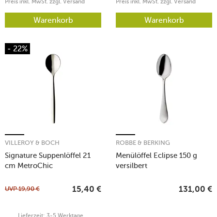
Preis inkl. MwSt. zzgl. Versand
Preis inkl. MwSt. zzgl. Versand
Warenkorb
Warenkorb
- 22%
VILLEROY & BOCH
ROBBE & BERKING
Signature Suppenlöffel 21
Menülöffel Eclipse 150 g
cm MetroChic
versilbert
UVP
19,90
€
15,40
€
131,00
€
Lieferzeit: 3-5 Werktage.