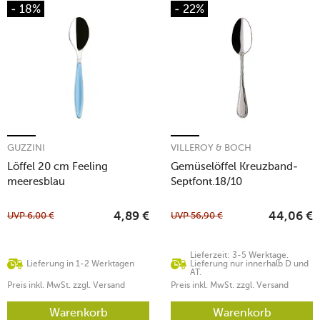
- 18%
- 22%
GUZZINI
VILLEROY & BOCH
Löffel 20 cm Feeling
Gemüselöffel Kreuzband-
meeresblau
Septfont.18/10
UVP
6,00
€
UVP
56,90
€
4,89
€
44,06
€
Lieferzeit: 3-5 Werktage.
Lieferung in 1-2 Werktagen
Lieferung nur innerhalb D und
AT.
Preis inkl. MwSt. zzgl. Versand
Preis inkl. MwSt. zzgl. Versand
Warenkorb
Warenkorb