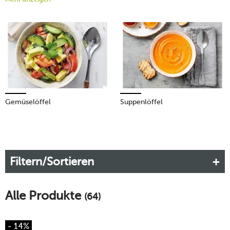
Essbesteck für zahlreiche Speisen. Entdecken Sie jetzt unser
Sortiment und finden Sie die passenden Menülöffel für Ihren
Haushalt.
Mehr erfahren!
Gemüselöffel
Suppenlöffel
Filtern/Sortieren
Alle Produkte
(64)
- 14%