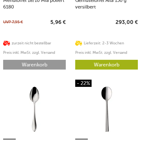
Menülöffel 18/10 Mia poliert
Gemüselöffel Alta 150 g
6180
versilbert
UVP
7,95
€
5,96
€
293,00
€
zurzeit nicht bestellbar
Lieferzeit: 2-3 Wochen
Preis inkl. MwSt. zzgl. Versand
Preis inkl. MwSt. zzgl. Versand
Warenkorb
Warenkorb
- 22%