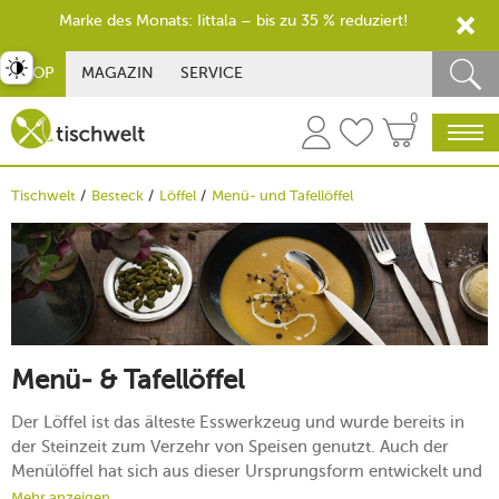
Marke des Monats: Iittala – bis zu 35 % reduziert!
st umschalten
SHOP
MAGAZIN
SERVICE
0
Tischwelt
Besteck
Löffel
Menü- und Tafellöffel
Menü- & Tafellöffel
Der Löffel ist das älteste Esswerkzeug und wurde bereits in
der Steinzeit zum Verzehr von Speisen genutzt. Auch der
Menülöffel hat sich aus dieser Ursprungsform entwickelt und
ist heutzutage zusammen mit dem Tafellöffel ein universelles
Mehr anzeigen