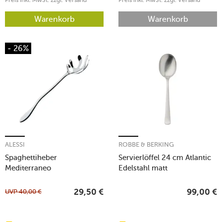
Preis inkl. MwSt. zzgl. Versand
Preis inkl. MwSt. zzgl. Versand
Warenkorb
Warenkorb
- 26%
ALESSI
ROBBE & BERKING
Spaghettiheber
Servierlöffel 24 cm Atlantic
Mediterraneo
Edelstahl matt
UVP
40,00
€
29,50
€
99,00
€