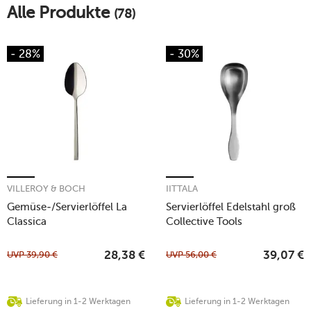
Alle Produkte
(78)
- 28%
- 30%
VILLEROY & BOCH
IITTALA
Gemüse-/Servierlöffel La
Servierlöffel Edelstahl groß
Classica
Collective Tools
UVP
39,90
€
UVP
56,00
€
28,38
€
39,07
€
Lieferung in 1-2 Werktagen
Lieferung in 1-2 Werktagen