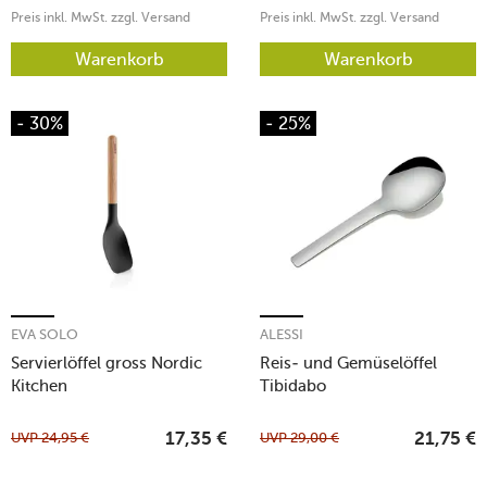
Preis inkl. MwSt. zzgl. Versand
Preis inkl. MwSt. zzgl. Versand
Warenkorb
Warenkorb
- 30%
- 25%
EVA SOLO
ALESSI
Servierlöffel gross Nordic
Reis- und Gemüselöffel
Kitchen
Tibidabo
UVP
24,95
€
UVP
29,00
€
17,35
€
21,75
€