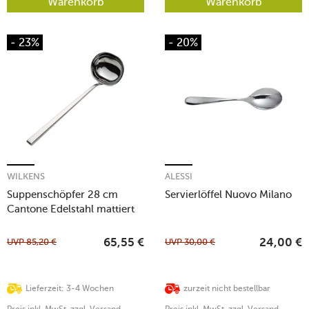
Warenkorb
Warenkorb
- 23%
- 20%
WILKENS
ALESSI
Suppenschöpfer 28 cm
Servierlöffel Nuovo Milano
Cantone Edelstahl mattiert
UVP
85,20
€
UVP
30,00
€
65,55
€
24,00
€
Lieferzeit: 3-4 Wochen
zurzeit nicht bestellbar