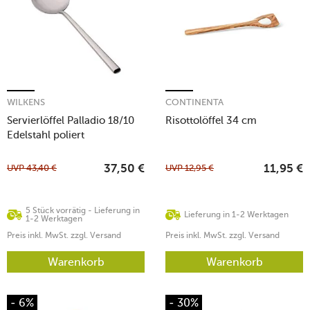
WILKENS
CONTINENTA
Servierlöffel Palladio 18/10
Risottolöffel 34 cm
Edelstahl poliert
UVP
43,40
€
UVP
12,95
€
37,50
€
11,95
€
5 Stück vorrätig - Lieferung in
Lieferung in 1-2 Werktagen
1-2 Werktagen
Preis inkl. MwSt. zzgl. Versand
Preis inkl. MwSt. zzgl. Versand
Warenkorb
Warenkorb
- 6%
- 30%