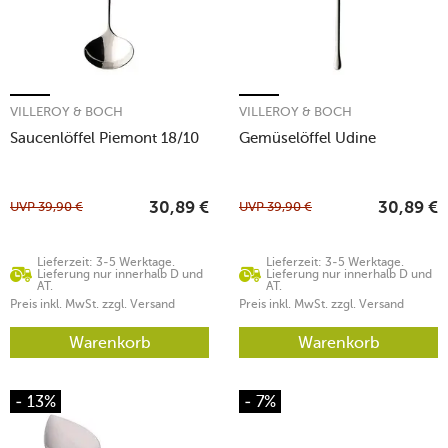
VILLEROY & BOCH
VILLEROY & BOCH
Saucenlöffel Piemont 18/10
Gemüselöffel Udine
UVP
39,90
€
UVP
39,90
€
30,89
€
30,89
€
Lieferzeit: 3-5 Werktage.
Lieferzeit: 3-5 Werktage.
Lieferung nur innerhalb D und
Lieferung nur innerhalb D und
AT.
AT.
Preis inkl. MwSt. zzgl. Versand
Preis inkl. MwSt. zzgl. Versand
Warenkorb
Warenkorb
- 13%
- 7%