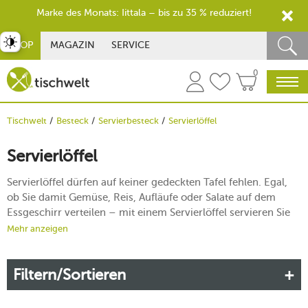
Marke des Monats: Iittala – bis zu 35 % reduziert!
st umschalten
SHOP
MAGAZIN
SERVICE
0
Tischwelt
Besteck
Servierbesteck
Servierlöffel
Servierlöffel
Servierlöffel dürfen auf keiner gedeckten Tafel fehlen. Egal,
ob Sie damit Gemüse, Reis, Aufläufe oder Salate auf dem
Essgeschirr verteilen – mit einem Servierlöffel servieren Sie
jede Leckerei stilecht. Warum nicht einfach einen normalen
Mehr anzeigen
Esslöffel nehmen, könnte man sich nun fragen. Die
Verwendung eines Servierlöffels ist nicht nur eine Frage des
Filtern/Sortieren
Stils, sondern bringt viele weitere Vorteile mit sich.
Mehr erfahren!