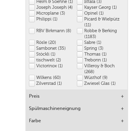
Heim & Soehne (1)
Iittala (3)
Joseph Joseph (4)
Kayser Georg (1)
Microplane (3)
Opinel (1)
Philippi (1)
Picard & Wielpütz
(11)
RBV Birkmann (8)
Robbe & Berking
(1183)
Rösle (20)
Sabre (1)
Sambonet (35)
Spring (3)
Stöckli (1)
Thomas (1)
tischwelt (2)
Trebonn (1)
Victorinox (1)
Villeroy & Boch
(268)
Wilkens (60)
Wüsthof (9)
Zilverstad (1)
Zwiesel Glas (1)
Preis
Spülmaschineneignung
Farbe