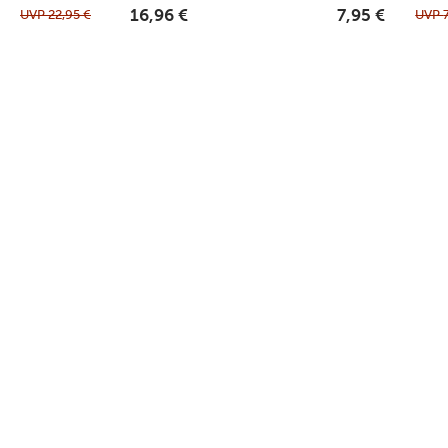
UVP
22,95
€
UVP
16,96
€
7,95
€