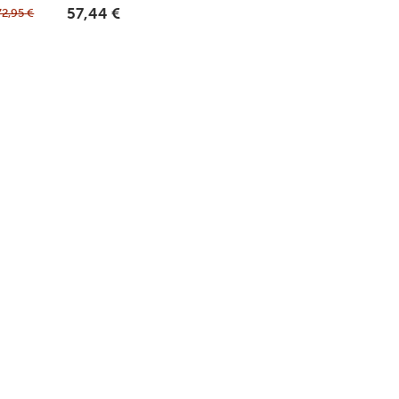
72,95
€
57,44
€