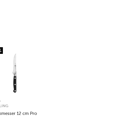
%
LING
kmesser 12 cm Pro