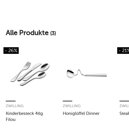
Alle Produkte
(3)
- 26%
- 21
ZWILLING
ZWILLING
ZWIL
Kinderbesteck 4tlg.
Honiglöffel Dinner
Stea
Filou