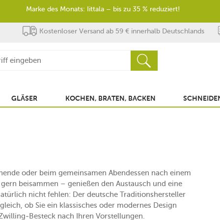
Marke des Monats: Iittala – bis zu 35 % reduziert!
Kostenloser Versand ab 59 € innerhalb Deutschlands
GLÄSER
KOCHEN, BRATEN, BACKEN
SCHNEIDEN
enende oder beim gemeinsamen Abendessen nach einem
ir gern beisammen – genießen den Austausch und eine
türlich nicht fehlen: Der deutsche Traditionshersteller
 gleich, ob Sie ein klassisches oder modernes Design
 Zwilling-Besteck nach Ihren Vorstellungen.