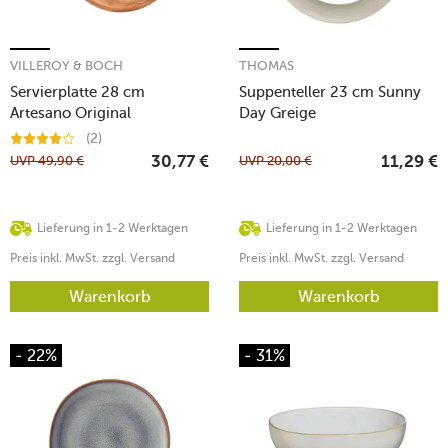
VILLEROY & BOCH
THOMAS
Servierplatte 28 cm
Suppenteller 23 cm Sunny
Artesano Original
Day Greige
(2)
UVP
49,90
€
UVP
20,00
€
30,77
€
11,29
€
Lieferung in 1-2 Werktagen
Lieferung in 1-2 Werktagen
Preis inkl. MwSt. zzgl. Versand
Preis inkl. MwSt. zzgl. Versand
Warenkorb
Warenkorb
- 22%
- 31%