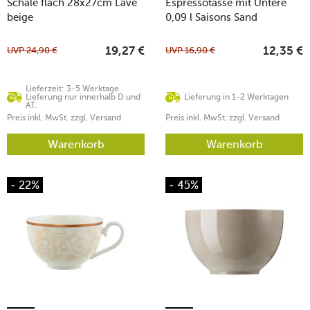
Schale flach 28x27cm Lave
Espressotasse mit Untere
beige
0,09 l Saisons Sand
UVP
24,90
€
UVP
16,90
€
19,27
€
12,35
€
Lieferzeit: 3-5 Werktage.
Lieferung nur innerhalb D und
Lieferung in 1-2 Werktagen
AT.
Preis inkl. MwSt. zzgl. Versand
Preis inkl. MwSt. zzgl. Versand
Warenkorb
Warenkorb
- 22%
- 45%