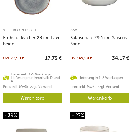
VILLEROY & BOCH
ASA
Frühstücksteller 23 cm Lave
Salatschale 29,5 cm Saisons
beige
Sand
UVP
22,90
€
UVP
49,90
€
17,73
€
34,17
€
Lieferzeit: 3-5 Werktage.
Lieferung nur innerhalb D und
Lieferung in 1-2 Werktagen
AT.
Preis inkl. MwSt. zzgl. Versand
Preis inkl. MwSt. zzgl. Versand
Warenkorb
Warenkorb
- 39%
- 27%