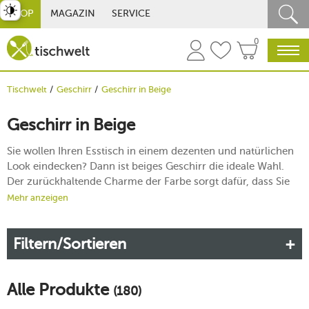
st umschalten
SHOP
MAGAZIN
SERVICE
0
Tischwelt
Geschirr
Geschirr in Beige
Geschirr in Beige
Sie wollen Ihren Esstisch in einem dezenten und natürlichen
Look eindecken? Dann ist beiges Geschirr die ideale Wahl.
Der zurückhaltende Charme der Farbe sorgt dafür, dass Sie
sie perfekt kombinieren können und dass Ihre kulinarischen
Mehr anzeigen
Kreationen stets im Vordergrund stehen. Ob in der
heimischen Küche oder in der Fine-Dining-Cuisine: Bei
Filtern/Sortieren
tischwelt wählen Sie aus einem großen Sortiment an Top-
Marken das passende Geschirr in Beige.
Mehr erfahren!
Alle Produkte
(180)