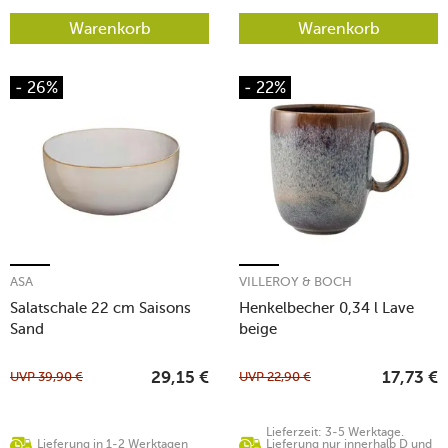
Warenkorb
Warenkorb
- 26%
- 22%
ASA
VILLEROY & BOCH
Salatschale 22 cm Saisons
Henkelbecher 0,34 l Lave
Sand
beige
UVP
39,90
€
UVP
22,90
€
29,15
€
17,73
€
Lieferzeit: 3-5 Werktage.
Lieferung in 1-2 Werktagen
Lieferung nur innerhalb D und