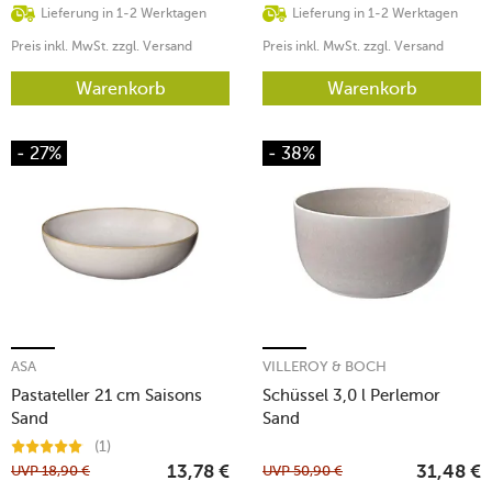
Lieferung in 1-2 Werktagen
Lieferung in 1-2 Werktagen
Preis inkl. MwSt. zzgl. Versand
Preis inkl. MwSt. zzgl. Versand
Warenkorb
Warenkorb
- 27%
- 38%
ASA
VILLEROY & BOCH
Pastateller 21 cm Saisons
Schüssel 3,0 l Perlemor
Sand
Sand
(1)
UVP
18,90
€
UVP
50,90
€
13,78
€
31,48
€