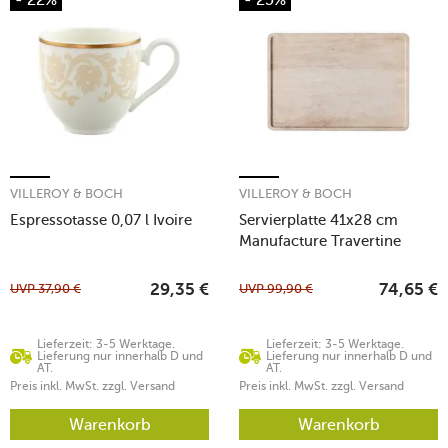
VILLEROY & BOCH
VILLEROY & BOCH
Espressotasse 0,07 l Ivoire
Servierplatte 41x28 cm
Manufacture Travertine
UVP
37,90
€
UVP
99,90
€
29,35
€
74,65
€
Lieferzeit: 3-5 Werktage.
Lieferzeit: 3-5 Werktage.
Lieferung nur innerhalb D und
Lieferung nur innerhalb D und
AT.
AT.
Preis inkl. MwSt. zzgl. Versand
Preis inkl. MwSt. zzgl. Versand
Warenkorb
Warenkorb