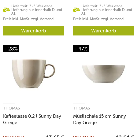
Lieferzeit: 3-5 Werktage.
Lieferzeit: 3-5 Werktage.
Lieferung nur innerhalb D und
Lieferung nur innerhalb D und
AT.
AT.
Preis inkl. MwSt. zzgl. Versand
Preis inkl. MwSt. zzgl. Versand
Warenkorb
Warenkorb
- 28%
- 47%
THOMAS
THOMAS
Kaffeetasse 0,2 l Sunny Day
Müslischale 15 cm Sunny
Greige
Day Greige