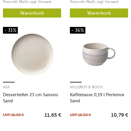
Preis inkl. MwSt. zzgl. Versand
Preis inkl. MwSt. zzgl. Versand
Warenkorb
Warenkorb
- 31%
- 36%
ASA
VILLEROY & BOCH
Dessertteller 21 cm Saisons
Kaffeetasse 0,19 l Perlemor
Sand
Sand
UVP
16,90
€
UVP
16,90
€
11,65
€
10,79
€