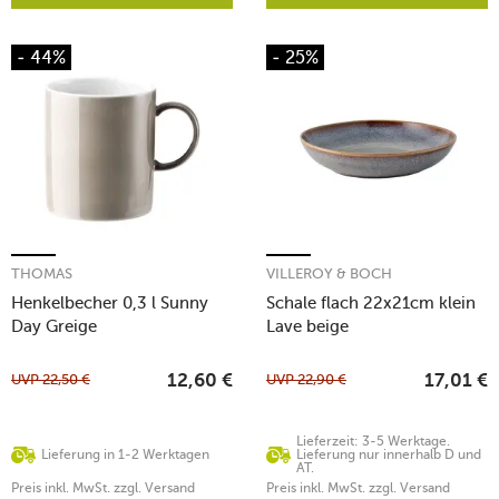
- 44%
- 25%
THOMAS
VILLEROY & BOCH
Henkelbecher 0,3 l Sunny
Schale flach 22x21cm klein
Day Greige
Lave beige
UVP
22,50
€
UVP
22,90
€
12,60
€
17,01
€
Lieferzeit: 3-5 Werktage.
Lieferung in 1-2 Werktagen
Lieferung nur innerhalb D und
AT.
Preis inkl. MwSt. zzgl. Versand
Preis inkl. MwSt. zzgl. Versand