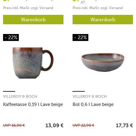
AT.
Preis inkl. MwSt. zzgl. Versand
Preis inkl. MwSt. zzgl. Versand
Warenkorb
Warenkorb
- 22%
- 22%
VILLEROY & BOCH
VILLEROY & BOCH
Kaffeetasse 0,19 l Lave beige
Bol 0,6 l Lave beige
UVP
16,90
€
UVP
22,90
€
13,09
€
17,73
€