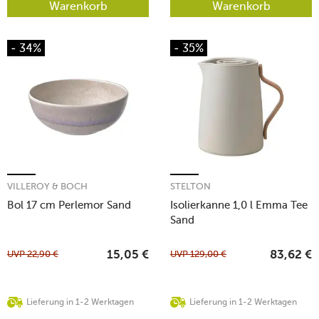
Warenkorb
Warenkorb
- 34%
- 35%
VILLEROY & BOCH
STELTON
Bol 17 cm Perlemor Sand
Isolierkanne 1,0 l Emma Tee
Sand
UVP
22,90
€
UVP
129,00
€
15,05
€
83,62
€
Lieferung in 1-2 Werktagen
Lieferung in 1-2 Werktagen