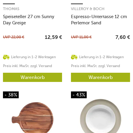
THOMAS
VILLEROY & BOCH
Speiseteller 27 cm Sunny
Espresso-Untertasse 12 cm
Day Greige
Perlemor Sand
UVP
22,00
€
UVP
11,00
€
12,59
€
7,60
€
Lieferung in 1-2 Werktagen
Lieferung in 1-2 Werktagen
Preis inkl. MwSt. zzgl. Versand
Preis inkl. MwSt. zzgl. Versand
Warenkorb
Warenkorb
- 38%
- 43%