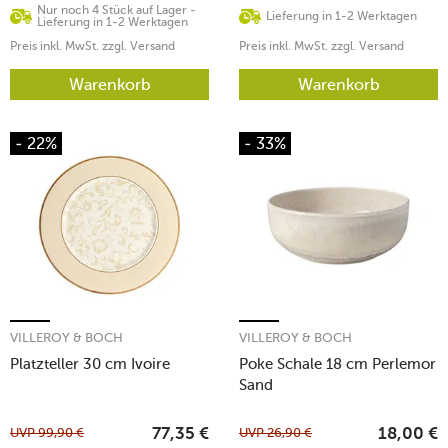
Nur noch 4 Stück auf Lager -
Lieferung in 1-2 Werktagen
Lieferung in 1-2 Werktagen
Preis inkl. MwSt. zzgl. Versand
Preis inkl. MwSt. zzgl. Versand
Warenkorb
Warenkorb
- 22%
- 33%
VILLEROY & BOCH
VILLEROY & BOCH
Platzteller 30 cm Ivoire
Poke Schale 18 cm Perlemor
Sand
UVP
99,90
€
UVP
26,90
€
77,35
€
18,00
€