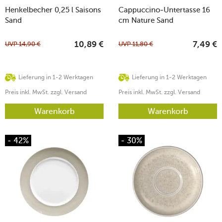
Henkelbecher 0,25 l Saisons
Cappuccino-Untertasse 16
Sand
cm Nature Sand
UVP
14,90
€
UVP
11,80
€
10,89
€
7,49
€
Lieferung in 1-2 Werktagen
Lieferung in 1-2 Werktagen
Preis inkl. MwSt. zzgl. Versand
Preis inkl. MwSt. zzgl. Versand
Warenkorb
Warenkorb
- 42%
- 30%