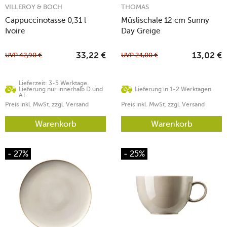
VILLEROY & BOCH
THOMAS
Cappuccinotasse 0,31 l
Müslischale 12 cm Sunny
Ivoire
Day Greige
UVP
42,90
€
UVP
24,00
€
33,22
€
13,02
€
Lieferzeit: 3-5 Werktage.
Lieferung nur innerhalb D und
Lieferung in 1-2 Werktagen
AT.
Preis inkl. MwSt. zzgl. Versand
Preis inkl. MwSt. zzgl. Versand
Warenkorb
Warenkorb
- 27%
- 25%