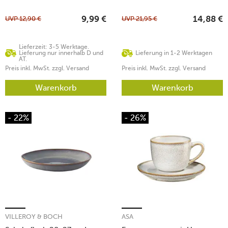
UVP
12,90
€
UVP
21,95
€
9,99
€
14,88
€
Lieferzeit: 3-5 Werktage.
Lieferung nur innerhalb D und
Lieferung in 1-2 Werktagen
AT.
Preis inkl. MwSt. zzgl. Versand
Preis inkl. MwSt. zzgl. Versand
Warenkorb
Warenkorb
- 22%
- 26%
VILLEROY & BOCH
ASA