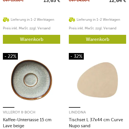
UVP
19,00
€
UVP
24,00
€
13,65
€
12,64
€
Lieferung in 1-2 Werktagen
Lieferung in 1-2 Werktagen
Preis inkl. MwSt. zzgl. Versand
Preis inkl. MwSt. zzgl. Versand
Warenkorb
Warenkorb
- 22%
- 32%
VILLEROY & BOCH
LINDDNA
Kaffee-Untertasse 15 cm
Tischset L 37x44 cm Curve
Lave beige
Nupo sand