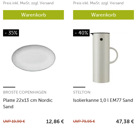
Preis inkl. MwSt. zzgl. Versand
Preis inkl. MwSt. zzgl. Versand
Warenkorb
Warenkorb
- 35%
- 40%
BROSTE COPENHAGEN
STELTON
Platte 22x13 cm Nordic
Isolierkanne 1,0 l EM77 Sand
Sand
UVP
19,90
€
UVP
79,95
€
12,86
€
47,38
€