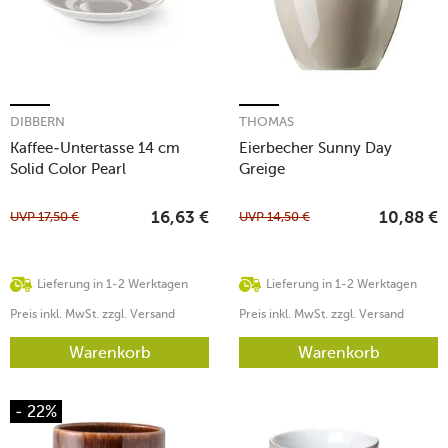
DIBBERN
THOMAS
Kaffee-Untertasse 14 cm
Eierbecher Sunny Day
Solid Color Pearl
Greige
UVP
17,50
€
UVP
14,50
€
16,63
€
10,88
€
Lieferung in 1-2 Werktagen
Lieferung in 1-2 Werktagen
Preis inkl. MwSt. zzgl. Versand
Preis inkl. MwSt. zzgl. Versand
Warenkorb
Warenkorb
- 22%