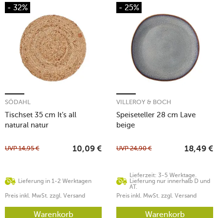
- 32%
- 25%
SÖDAHL
VILLEROY & BOCH
Tischset 35 cm It’s all
Speiseteller 28 cm Lave
natural natur
beige
UVP
14,95
€
UVP
24,90
€
10,09
€
18,49
€
Lieferzeit: 3-5 Werktage.
Lieferung in 1-2 Werktagen
Lieferung nur innerhalb D und
AT.
Preis inkl. MwSt. zzgl. Versand
Preis inkl. MwSt. zzgl. Versand
Warenkorb
Warenkorb