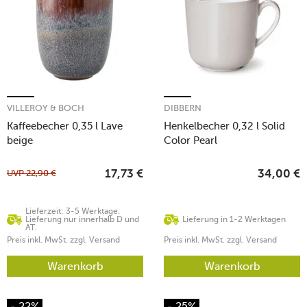
VILLEROY & BOCH
DIBBERN
Kaffeebecher 0,35 l Lave
Henkelbecher 0,32 l Solid
beige
Color Pearl
UVP
22,90
€
17,73
€
34,00
€
Lieferzeit: 3-5 Werktage.
Lieferung nur innerhalb D und
Lieferung in 1-2 Werktagen
AT.
Preis inkl. MwSt. zzgl. Versand
Preis inkl. MwSt. zzgl. Versand
Warenkorb
Warenkorb
- 22%
- 25%