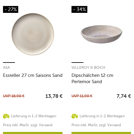
- 27%
- 34%
ASA
VILLEROY & BOCH
Essteller 27 cm Saisons Sand
Dipschälchen 12 cm
Perlemor Sand
UVP
18,90
€
UVP
11,90
€
13,78
€
7,74
€
Lieferung in 1-2 Werktagen
Lieferung in 1-2 Werktagen
Preis inkl. MwSt. zzgl. Versand
Preis inkl. MwSt. zzgl. Versand