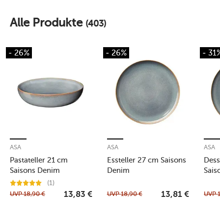
Alle Produkte
(403)
- 26%
- 26%
- 31
ASA
ASA
ASA
Pastateller 21 cm
Essteller 27 cm Saisons
Dess
Saisons Denim
Denim
Sais
(1)
UVP
18,90
€
UVP
18,90
€
UVP
13,83
€
13,81
€