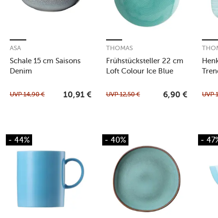
ASA
THOMAS
THO
Schale 15 cm Saisons
Frühstücksteller 22 cm
Henk
Denim
Loft Colour Ice Blue
Tren
UVP
14,90
€
UVP
12,50
€
UVP
10,91
€
6,90
€
- 44%
- 40%
- 47