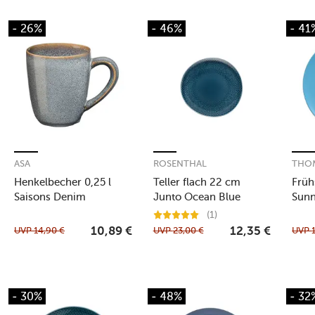
- 26%
- 46%
- 41
ASA
ROSENTHAL
THO
Henkelbecher 0,25 l
Teller flach 22 cm
Früh
Saisons Denim
Junto Ocean Blue
Sunn
(1)
UVP
14,90
€
UVP
23,00
€
UVP
10,89
€
12,35
€
- 30%
- 48%
- 32