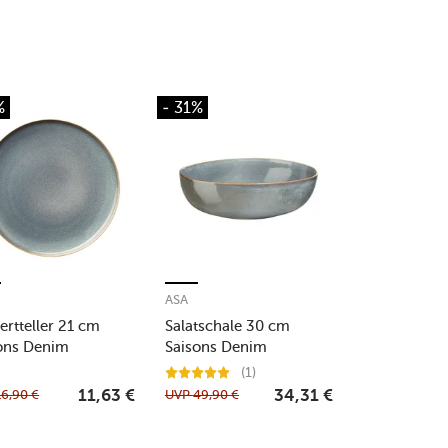
%
- 31%
ASA
ertteller 21 cm
Salatschale 30 cm
ons Denim
Saisons Denim
(1)
16,90
€
UVP
49,90
€
11,63
€
34,31
€