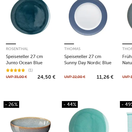
ROSENTHAL
THOMAS
THO
Speiseteller 27 cm
Speiseteller 27 cm
Früh
Junto Ocean Blue
Sunny Day Nordic Blue
Natu
(1)
UVP
35,00
€
UVP
22,00
€
UVP
24,50
€
11,26
€
- 26%
- 44%
- 49