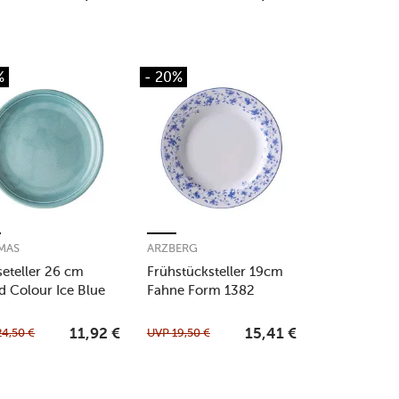
%
- 20%
MAS
ARZBERG
seteller 26 cm
Frühstücksteller 19cm
d Colour Ice Blue
Fahne Form 1382
Blaublüten
24,50
€
UVP
19,50
€
11,92
€
15,41
€