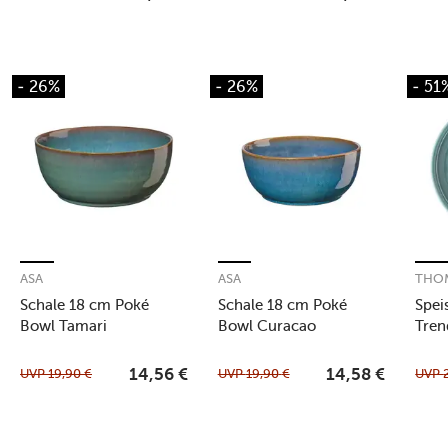
- 26%
- 26%
- 51
ASA
ASA
THO
Schale 18 cm Poké
Schale 18 cm Poké
Spei
Bowl Tamari
Bowl Curacao
Tren
UVP
19,90
€
UVP
19,90
€
UVP
14,56
€
14,58
€