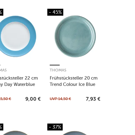
%
- 45%
MAS
THOMAS
stücksteller 22 cm
Frühstücksteller 20 cm
y Day Waterblue
Trend Colour Ice Blue
15,50
€
UVP
14,50
€
9,00
€
7,93
€
%
- 37%