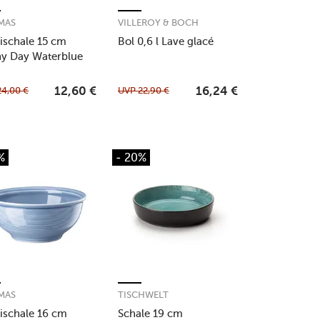
MAS
VILLEROY & BOCH
ischale 15 cm
Bol 0,6 l Lave glacé
y Day Waterblue
24,00
€
UVP
22,90
€
12,60
€
16,24
€
%
- 20%
MAS
TISCHWELT
ischale 16 cm
Schale 19 cm