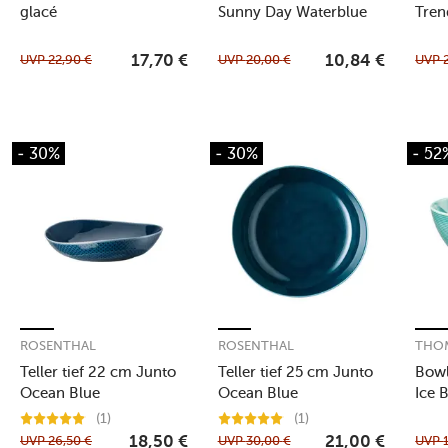
glacé
Sunny Day Waterblue
Tren
Blue
UVP
22,90
€
UVP
20,00
€
UVP
17,70
€
10,84
€
- 30%
- 30%
- 52
ROSENTHAL
ROSENTHAL
THO
Teller tief 22 cm Junto
Teller tief 25 cm Junto
Bowl
Ocean Blue
Ocean Blue
Ice 
(1)
(1)
UVP
26,50
€
UVP
30,00
€
UVP
18,50
€
21,00
€