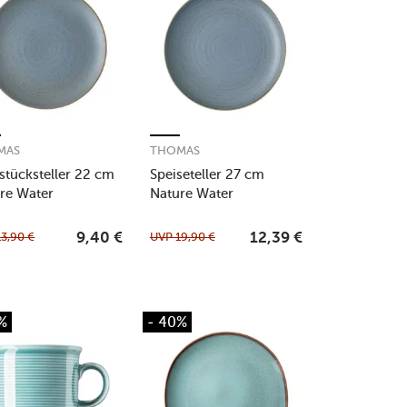
MAS
THOMAS
stücksteller 22 cm
Speiseteller 27 cm
re Water
Nature Water
13,90
€
UVP
19,90
€
9,40
€
12,39
€
%
- 40%