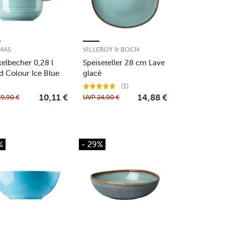
MAS
VILLEROY & BOCH
elbecher 0,28 l
Speiseteller 28 cm Lave
d Colour Ice Blue
glacé
(1)
19,90
€
UVP
24,90
€
10,11
€
14,88
€
%
- 29%