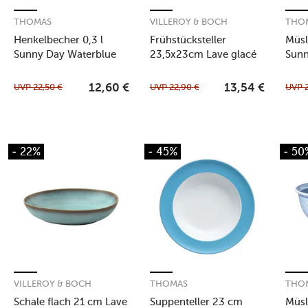
THOMAS
VILLEROY & BOCH
THO
Henkelbecher 0,3 l
Frühstücksteller
Müsl
Sunny Day Waterblue
23,5x23cm Lave glacé
Sunn
UVP
22,50
€
UVP
22,90
€
UVP
12,60
€
13,54
€
- 22%
- 45%
- 50
VILLEROY & BOCH
THOMAS
THO
Schale flach 21 cm Lave
Suppenteller 23 cm
Müsl