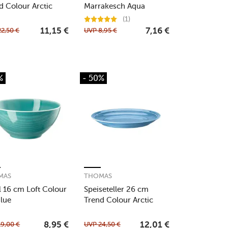
d Colour Arctic
Marrakesch Aqua
(1)
22,50
€
UVP
8,95
€
11,15
€
7,16
€
%
- 50%
MAS
THOMAS
 16 cm Loft Colour
Speiseteller 26 cm
Blue
Trend Colour Arctic
Blue
19,00
€
UVP
24,50
€
8,95
€
12,01
€