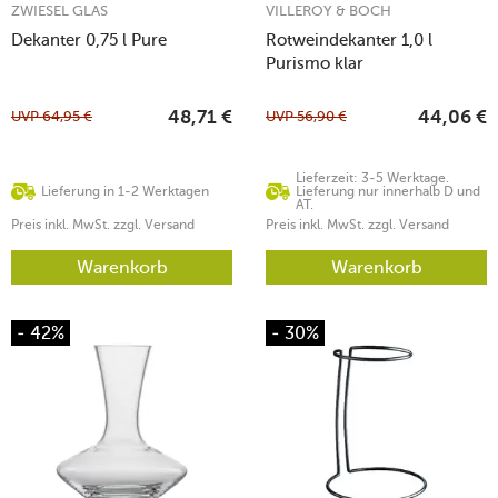
ZWIESEL GLAS
VILLEROY & BOCH
Dekanter 0,75 l Pure
Rotweindekanter 1,0 l
Purismo klar
UVP
64,95
€
UVP
56,90
€
48,71
€
44,06
€
Lieferzeit: 3-5 Werktage.
Lieferung in 1-2 Werktagen
Lieferung nur innerhalb D und
AT.
Preis inkl. MwSt. zzgl. Versand
Preis inkl. MwSt. zzgl. Versand
Warenkorb
Warenkorb
- 42%
- 30%