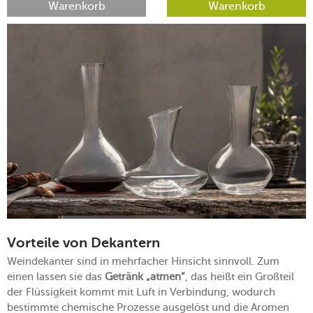
Warenkorb
Warenkorb
Vorteile von Dekantern
Weindekanter sind in mehrfacher Hinsicht sinnvoll. Zum
einen lassen sie das
Getränk „atmen“
, das heißt ein Großteil
der Flüssigkeit kommt mit Luft in Verbindung, wodurch
bestimmte chemische Prozesse ausgelöst und die Aromen