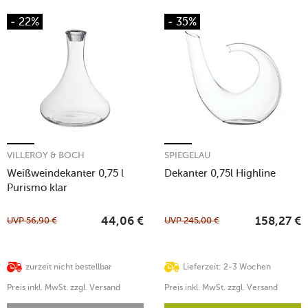
- 22%
- 35%
VILLEROY & BOCH
SPIEGELAU
Weißweindekanter 0,75 l
Dekanter 0,75l Highline
Purismo klar
UVP
56,90
€
UVP
245,00
€
44,06
€
158,27
€
zurzeit nicht bestellbar
Lieferzeit: 2-3 Wochen
Preis inkl. MwSt. zzgl. Versand
Preis inkl. MwSt. zzgl. Versand