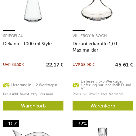
SPIEGELAU
VILLEROY & BOCH
Dekanter 1000 ml Style
Dekantierkaraffe 1,0 l
Maxima klar
UVP
33,50
€
UVP
58,90
€
22,17
€
45,61
€
Lieferzeit: 3-5 Werktage.
Lieferung in 1-2 Werktagen
Lieferung nur innerhalb D und
AT.
Preis inkl. MwSt. zzgl. Versand
Preis inkl. MwSt. zzgl. Versand
Warenkorb
Warenkorb
- 10%
- 32%