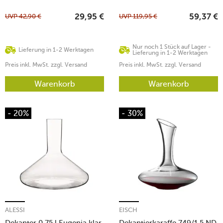
UVP
42,90
€
UVP
119,95
€
29,95
€
59,37
€
Nur noch 1 Stück auf Lager -
Lieferung in 1-2 Werktagen
Lieferung in 1-2 Werktagen
Preis inkl. MwSt. zzgl. Versand
Preis inkl. MwSt. zzgl. Versand
Warenkorb
Warenkorb
- 20%
- 30%
ALESSI
EISCH
Dekanter 0,75 l Eugenia klar
Dekantierkaraffe 749/1.5 ND