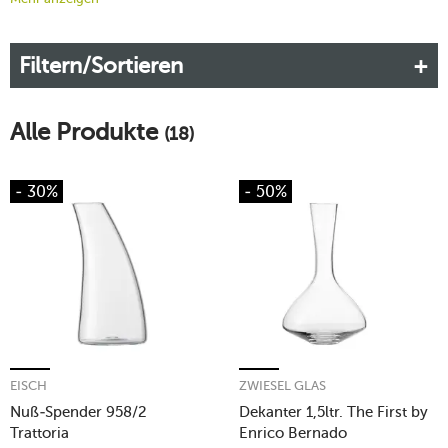
den Charakter eines jeden Weines optimal zur Geltung bringt.
Wir von tischwelt wissen, wie wichtig ein Weindekanter für
Filtern/Sortieren
den Genuss ist und bieten Ihnen in unserem Sortiment
zahlreiche Modelle von renommierten Herstellern an.
Mehr erfahren!
Alle Produkte
(18)
- 30%
- 50%
EISCH
ZWIESEL GLAS
Nuß-Spender 958/2
Dekanter 1,5ltr. The First by
Trattoria
Enrico Bernado