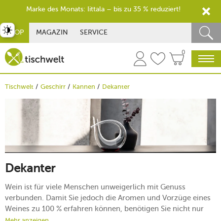
Marke des Monats: Iittala – bis zu 35 % reduziert!
st umschalten
SHOP
MAGAZIN
SERVICE
0
Tischwelt
Geschirr
Kannen
Dekanter
Dekanter
Wein ist für viele Menschen unweigerlich mit Genuss
verbunden. Damit Sie jedoch die Aromen und Vorzüge eines
Weines zu 100 % erfahren können, benötigen Sie nicht nur
das richtige Weinglas, sondern ebenso einen Dekanter, der
Mehr anzeigen