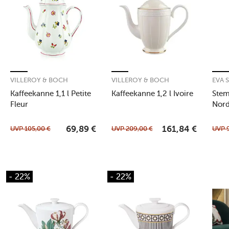
VILLEROY & BOCH
VILLEROY & BOCH
EVA 
Kaffeekanne 1,1 l Petite
Kaffeekanne 1,2 l Ivoire
Stem
Fleur
Nord
UVP
105,00
€
UVP
209,00
€
UVP
69,89
€
161,84
€
- 22%
- 22%