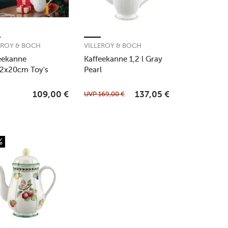
EROY & BOCH
VILLEROY & BOCH
eekanne
Kaffeekanne 1,2 l Gray
2x20cm Toy's
Pearl
oyCl
UVP
169,00
€
109,00
€
137,05
€
%