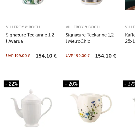
VILLEROY & BOCH
VILLEROY & BOCH
VILL
Signature Teekanne 1,2
Signature Teekanne 1,2
Kaff
l Avarua
l MetroChic
25x1
DelR
UVP
199,00
€
UVP
199,00
€
154,10
€
154,10
€
- 22%
- 20%
- 37