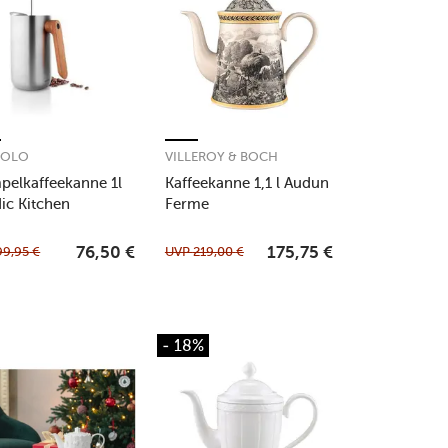
SOLO
VILLEROY & BOCH
pelkaffeekanne 1l
Kaffeekanne 1,1 l Audun
ic Kitchen
Ferme
99,95
€
UVP
219,00
€
76,50
€
175,75
€
- 18%