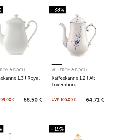
%
- 38%
EROY & BOCH
VILLEROY & BOCH
eekanne 1,3 l Royal
Kaffeekanne 1,2 l Alt
Luxemburg
109,00
€
UVP
105,00
€
68,50
€
64,71
€
%
- 19%