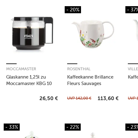
- 20%
- 37
MOCCAMASTER
ROSENTHAL
VILL
Glaskanne 1,25l zu
Kaffeekanne Brillance
Kaff
Moccamaster KBG 10
Fleurs Sauvages
Tassen
UVP
142,00
€
UVP
26,50
€
113,60
€
- 33%
- 22%
- 23