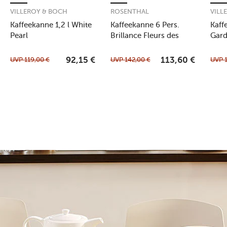
VILLEROY & BOCH
ROSENTHAL
VILL
Kaffeekanne 1,2 l White
Kaffeekanne 6 Pers.
Kaff
Pearl
Brillance Fleurs des
Gard
Alpes
UVP
119,00
€
UVP
142,00
€
UVP
92,15
€
113,60
€