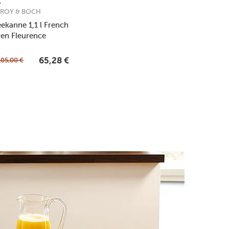
EROY & BOCH
eekanne 1,1 l French
en Fleurence
105,00
€
65,28
€