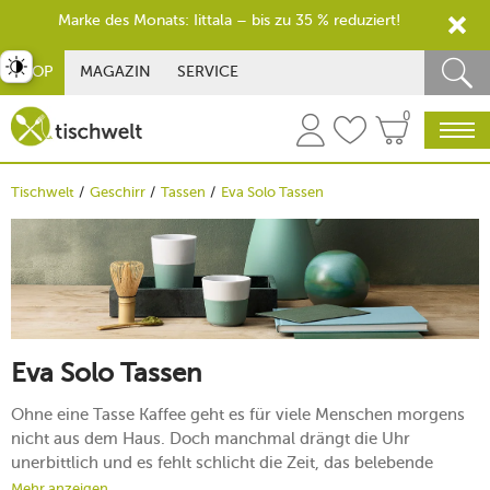
Marke des Monats: Iittala – bis zu 35 % reduziert!
st umschalten
SHOP
MAGAZIN
SERVICE
0
Tischwelt
Geschirr
Tassen
Eva Solo Tassen
Eva Solo Tassen
Ohne eine Tasse Kaffee geht es für viele Menschen morgens
nicht aus dem Haus. Doch manchmal drängt die Uhr
unerbittlich und es fehlt schlicht die Zeit, das belebende
Heißgetränk in Ruhe zu Hause zu genießen: Zum Glück gibt
Mehr anzeigen