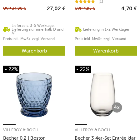
(1)
UVP
34,90
€
UVP
4,95
€
27,02
€
4,70
€
Lieferzeit: 3-5 Werktage.
Lieferung nur innerhalb D und
Lieferung in 1-2 Werktagen
AT.
Preis inkl. MwSt. zzgl. Versand
Preis inkl. MwSt. zzgl. Versand
Warenkorb
Warenkorb
- 22%
- 22%
VILLEROY & BOCH
VILLEROY & BOCH
Becher 0,2 l Boston
Becher 3 4er-Set Entrée klar