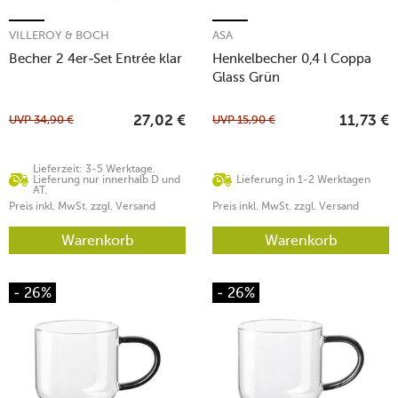
VILLEROY & BOCH
ASA
Becher 2 4er-Set Entrée klar
Henkelbecher 0,4 l Coppa
Glass Grün
UVP
34,90
€
UVP
15,90
€
27,02
€
11,73
€
Lieferzeit: 3-5 Werktage.
Lieferung nur innerhalb D und
Lieferung in 1-2 Werktagen
AT.
Preis inkl. MwSt. zzgl. Versand
Preis inkl. MwSt. zzgl. Versand
Warenkorb
Warenkorb
- 26%
- 26%