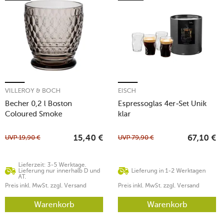
VILLEROY & BOCH
EISCH
Becher 0,2 l Boston
Espressoglas 4er-Set Unik
Coloured Smoke
klar
UVP
19,90
€
UVP
79,90
€
15,40
€
67,10
€
Lieferzeit: 3-5 Werktage.
Lieferung nur innerhalb D und
Lieferung in 1-2 Werktagen
AT.
Preis inkl. MwSt. zzgl. Versand
Preis inkl. MwSt. zzgl. Versand
Warenkorb
Warenkorb