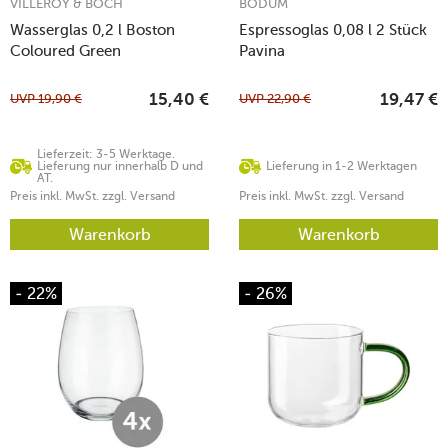
VILLEROY & BOCH
BODUM
Wasserglas 0,2 l Boston
Espressoglas 0,08 l 2 Stück
Coloured Green
Pavina
UVP
19,90
€
UVP
22,90
€
15,40
€
19,47
€
Lieferzeit: 3-5 Werktage.
Lieferung nur innerhalb D und
Lieferung in 1-2 Werktagen
AT.
Preis inkl. MwSt. zzgl. Versand
Preis inkl. MwSt. zzgl. Versand
Warenkorb
Warenkorb
- 22%
- 26%