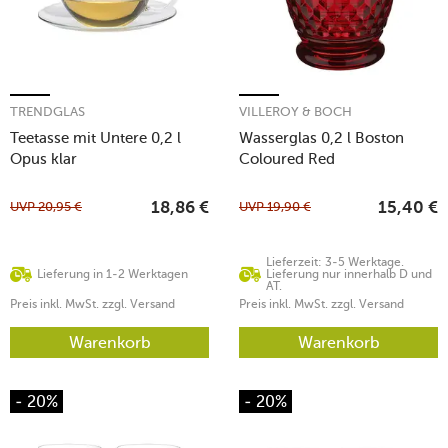
TRENDGLAS
VILLEROY & BOCH
Teetasse mit Untere 0,2 l
Wasserglas 0,2 l Boston
Opus klar
Coloured Red
UVP
20,95
€
UVP
19,90
€
18,86
€
15,40
€
Lieferzeit: 3-5 Werktage.
Lieferung in 1-2 Werktagen
Lieferung nur innerhalb D und
AT.
Preis inkl. MwSt. zzgl. Versand
Preis inkl. MwSt. zzgl. Versand
Warenkorb
Warenkorb
- 20%
- 20%