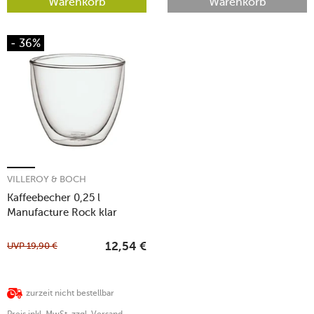
Warenkorb
Warenkorb
- 36%
VILLEROY & BOCH
Kaffeebecher 0,25 l
Manufacture Rock klar
UVP
19,90
€
12,54
€
zurzeit nicht bestellbar