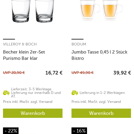
VILLEROY & BOCH
BODUM
Becher klein 2er-Set
Jumbo Tasse 0,45 l 2 Stück
Purismo Bar klar
Bistro
UVP
20,90
€
UVP
49,90
€
16,72
€
39,92
€
Lieferzeit: 3-5 Werktage.
Lieferung nur innerhalb D und
Lieferung in 1-2 Werktagen
AT.
Preis inkl. MwSt. zzgl. Versand
Preis inkl. MwSt. zzgl. Versand
Warenkorb
Warenkorb
- 22%
- 16%