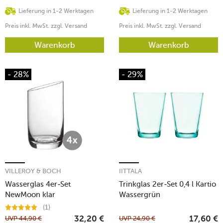
Lieferung in 1-2 Werktagen
Lieferung in 1-2 Werktagen
Preis inkl. MwSt. zzgl. Versand
Preis inkl. MwSt. zzgl. Versand
Warenkorb
Warenkorb
- 28%
- 29%
VILLEROY & BOCH
IITTALA
Wasserglas 4er-Set
Trinkglas 2er-Set 0,4 l Kartio
NewMoon klar
Wassergrün
(1)
UVP
44,90
€
UVP
24,90
€
32,20
€
17,60
€