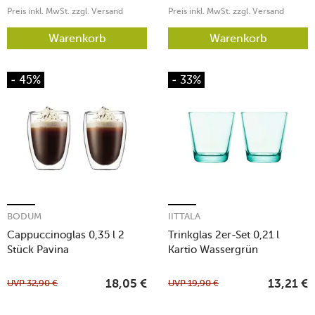
Preis inkl. MwSt. zzgl. Versand
Preis inkl. MwSt. zzgl. Versand
Warenkorb
Warenkorb
- 45%
- 33%
BODUM
IITTALA
Cappuccinoglas 0,35 l 2
Trinkglas 2er-Set 0,21 l
Stück Pavina
Kartio Wassergrün
UVP
32,90
€
UVP
19,90
€
18,05
€
13,21
€