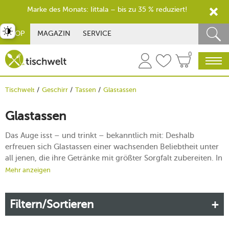
Marke des Monats: Iittala – bis zu 35 % reduziert!
st umschalten
SHOP
MAGAZIN
SERVICE
0
Tischwelt
Geschirr
Tassen
Glastassen
Glastassen
Das Auge isst – und trinkt – bekanntlich mit: Deshalb
erfreuen sich Glastassen einer wachsenden Beliebtheit unter
all jenen, die ihre Getränke mit größter Sorgfalt zubereiten. In
vielen Cafés und Bars legen Bartender und Baristas großen
Mehr anzeigen
Wert auf eine ansprechende Präsentation und auch im
heimischen Bereich zeigt man gern, was man kann. Bei
Filtern/Sortieren
tischwelt finden Sie deshalb eine Vielzahl an Glastassen, in
denen Sie Ihre perfekt konstruierten Getränkekunstwerke
kredenzen können.