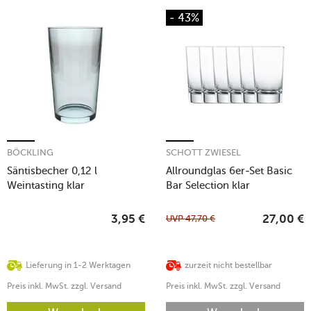
- 43%
BÖCKLING
SCHOTT ZWIESEL
Säntisbecher 0,12 l
Allroundglas 6er-Set Basic
Weintasting klar
Bar Selection klar
UVP
47,70
€
3,95
€
27,00
€
Lieferung in 1-2 Werktagen
zurzeit nicht bestellbar
Preis inkl. MwSt. zzgl. Versand
Preis inkl. MwSt. zzgl. Versand