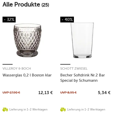
Alle Produkte
(25)
Mehr erfahren!
- 32%
- 40%
VILLEROY & BOCH
SCHOTT ZWIESEL
Wasserglas 0,2 l Boston klar
Becher Softdrink Nr.2 Bar
Special by Schumann
UVP
17,90
€
UVP
8,95
€
12,13
€
5,34
€
Lieferung in 1-2 Werktagen
Lieferung in 1-2 Werktagen