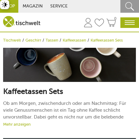
st umschalten
SHOP
MAGAZIN
SERVICE
0
Tischwelt
Geschirr
Tassen
Kaffeetassen
Kaffeetassen Sets
Kaffeetassen Sets
Ob am Morgen, zwischendurch oder am Nachmittag: Für
viele Genussmenschen ist ein Tag ohne Kaffee schlicht
unvorstellbar. Dabei geht es nicht nur um die belebende
Wirkung des Heißgetränks: Auch die Geselligkeit beim
Mehr anzeigen
gemeinsamen Kaffeetrinken ist für viele ein liebgewonnenes
Ritual. Ob mit der Familie beim Kaffeekränzchen oder beim