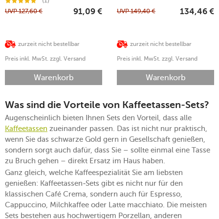
(1)
UVP
127,60
€
UVP
149,40
€
91,09
€
134,46
€
zurzeit nicht bestellbar
zurzeit nicht bestellbar
Preis inkl. MwSt. zzgl. Versand
Preis inkl. MwSt. zzgl. Versand
Warenkorb
Warenkorb
Was sind die Vorteile von Kaffeetassen-Sets?
Augenscheinlich bieten Ihnen Sets den Vorteil, dass alle
Kaffeetassen
zueinander passen. Das ist nicht nur praktisch,
wenn Sie das schwarze Gold gern in Gesellschaft genießen,
sondern sorgt auch dafür, dass Sie – sollte einmal eine Tasse
zu Bruch gehen – direkt Ersatz im Haus haben.
Ganz gleich, welche Kaffeespezialität Sie am liebsten
genießen: Kaffeetassen-Sets gibt es nicht nur für den
klassischen Café Crema, sondern auch für Espresso,
Cappuccino, Milchkaffee oder Latte macchiato. Die meisten
Sets bestehen aus hochwertigem Porzellan, anderen