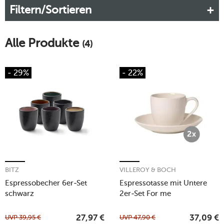
Filtern/Sortieren
gemütlichen Tratsch mit Freunden: Mit unseren Kaffeetassen-
Sets sind Sie auf jede Situation bestens eingestellt. Bei
tischwelt finden Sie moderne Kaffeetassen-Sets von Top-
Alle Produkte
Marken.
(4)
Mehr erfahren!
- 29%
- 22%
BITZ
VILLEROY & BOCH
Espressobecher 6er-Set
Espressotasse mit Untere
schwarz
2er-Set For me
UVP
39,95
€
UVP
47,90
€
27,97
€
37,09
€