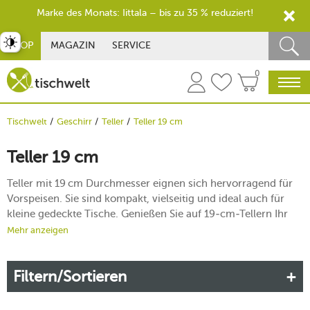
Marke des Monats: Iittala – bis zu 35 % reduziert!
st umschalten
SHOP
MAGAZIN
SERVICE
0
Tischwelt
Geschirr
Teller
Teller 19 cm
Teller 19 cm
Teller mit 19 cm Durchmesser eignen sich hervorragend für
Vorspeisen. Sie sind kompakt, vielseitig und ideal auch für
kleine gedeckte Tische. Genießen Sie auf 19-cm-Tellern Ihr
Frühstück, eine Auswahl an Obst oder Tapas. Die Teller
Mehr anzeigen
können Sie als Einzelstücke gut mit anderen modernen und
klassischen Geschirrsets kombinieren.
Filtern/Sortieren
Hinweis
: Die Zentimeter-Maßangaben dienen zur
Orientierung und sind teilweise aufgerundet.