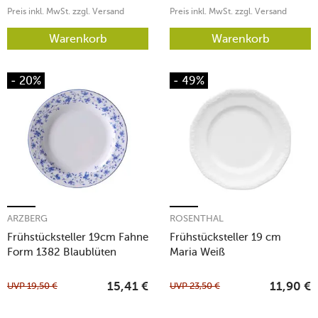
Preis inkl. MwSt. zzgl. Versand
Preis inkl. MwSt. zzgl. Versand
Warenkorb
Warenkorb
- 20%
- 49%
ARZBERG
ROSENTHAL
Frühstücksteller 19cm Fahne
Frühstücksteller 19 cm
Form 1382 Blaublüten
Maria Weiß
UVP
19,50
€
UVP
23,50
€
15,41
€
11,90
€