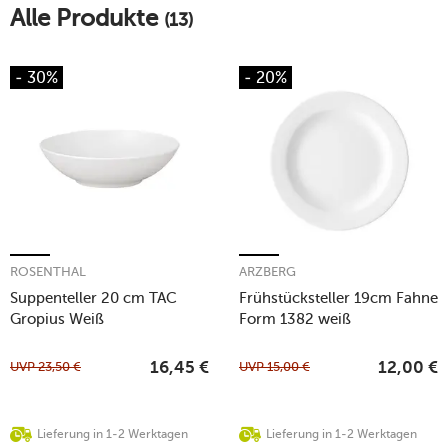
Alle Produkte
(13)
- 30%
- 20%
ROSENTHAL
ARZBERG
Suppenteller 20 cm TAC
Frühstücksteller 19cm Fahne
Gropius Weiß
Form 1382 weiß
UVP
23,50
€
UVP
15,00
€
16,45
€
12,00
€
Lieferung in 1-2 Werktagen
Lieferung in 1-2 Werktagen