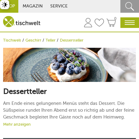
st umschalten
SHOP
MAGAZIN
SERVICE
0
Tischwelt
Geschirr
Teller
Dessertteller
Dessertteller
Am Ende eines gelungenen Menüs steht das Dessert. Die
Süßspeise rundet Ihren Abend erst so richtig ab und der feine
Geschmack begleitet Ihre Gäste noch auf dem Heimweg.
Damit der letzte Gang Ihren Gästen auch optisch im
Mehr anzeigen
Gedächtnis bleibt, müssen die passenden Dessertteller her.
Zum Glück finden Sie bei tischwelt eine große Auswahl an