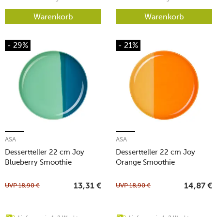
Warenkorb
Warenkorb
- 29%
- 21%
ASA
ASA
Dessertteller 22 cm Joy
Dessertteller 22 cm Joy
Blueberry Smoothie
Orange Smoothie
UVP
18,90
€
UVP
18,90
€
13,31
€
14,87
€