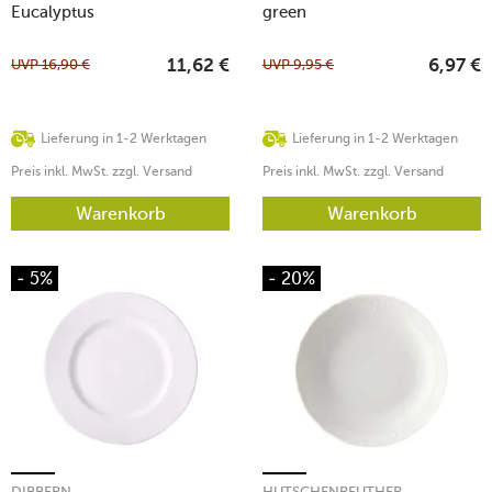
Eucalyptus
green
UVP
16,90
€
UVP
9,95
€
11,62
€
6,97
€
Lieferung in 1-2 Werktagen
Lieferung in 1-2 Werktagen
Preis inkl. MwSt. zzgl. Versand
Preis inkl. MwSt. zzgl. Versand
Warenkorb
Warenkorb
- 5%
- 20%
DIBBERN
HUTSCHENREUTHER