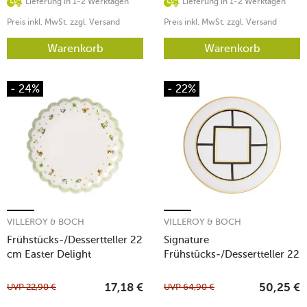
Lieferung in 1-2 Werktagen
Lieferung in 1-2 Werktagen
Preis inkl. MwSt. zzgl. Versand
Preis inkl. MwSt. zzgl. Versand
Warenkorb
Warenkorb
- 24%
- 22%
VILLEROY & BOCH
VILLEROY & BOCH
Frühstücks-/Dessertteller 22
Signature
cm Easter Delight
Frühstücks-/Dessertteller 22
cm MetroChic weiß
UVP
22,90
€
UVP
64,90
€
17,18
€
50,25
€