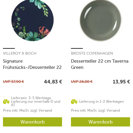
VILLEROY & BOCH
BROSTE COPENHAGEN
Signature
Dessertteller 22 cm Taverna
Frühstücks-/Dessertteller 22
Green
cm Avarua schwarz
UVP
57,90
€
UVP
24,00
€
44,83
€
13,95
€
Lieferzeit: 3-5 Werktage.
Lieferung nur innerhalb D und
Lieferung in 1-2 Werktagen
AT.
Preis inkl. MwSt. zzgl. Versand
Preis inkl. MwSt. zzgl. Versand
Warenkorb
Warenkorb