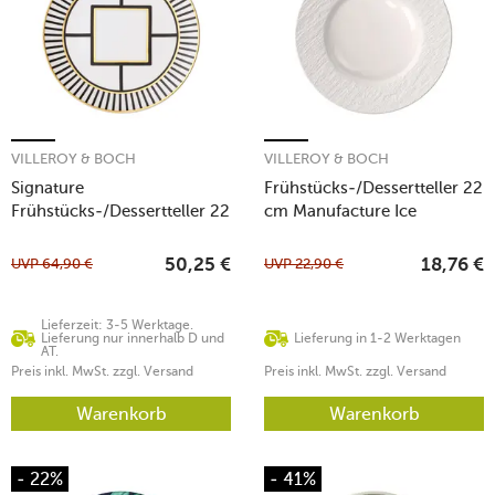
VILLEROY & BOCH
VILLEROY & BOCH
Signature
Frühstücks-/Dessertteller 22
Frühstücks-/Dessertteller 22
cm Manufacture Ice
cm MetroChic
UVP
64,90
€
UVP
22,90
€
50,25
€
18,76
€
Lieferzeit: 3-5 Werktage.
Lieferung nur innerhalb D und
Lieferung in 1-2 Werktagen
AT.
Preis inkl. MwSt. zzgl. Versand
Preis inkl. MwSt. zzgl. Versand
Warenkorb
Warenkorb
- 22%
- 41%