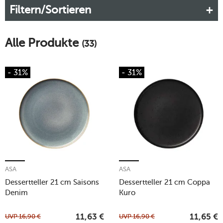
Filtern/Sortieren
Desserttellern angesehener Markenhersteller wie
ASA
,
Rosenthal
oder
Villeroy & Boch
. Hier kaufen Sie zarte
Dessertteller aus Glas und robuste Teller aus Porzellan.
Alle Produkte
(33)
Mehr erfahren!
- 31%
- 31%
ASA
ASA
Dessertteller 21 cm Saisons
Dessertteller 21 cm Coppa
Denim
Kuro
UVP
16,90
€
UVP
16,90
€
11,63
€
11,65
€