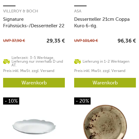
VILLEROY & BOCH
ASA
Signature
Dessertteller 21cm Coppa
Frühstücks-/Dessertteller 22
Kuro 6-tlg.
cm MetroChic blanc
UVP
37,90
€
UVP
101,40
€
29,35
€
96,36
€
Lieferzeit: 3-5 Werktage.
Lieferung nur innerhalb D und
Lieferung in 1-2 Werktagen
AT.
Preis inkl. MwSt. zzgl. Versand
Preis inkl. MwSt. zzgl. Versand
Warenkorb
Warenkorb
- 10%
- 20%