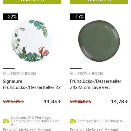
- 22%
- 35%
VILLEROY & BOCH
VILLEROY & BOCH
Signature
Frühstücks-/Dessertteller
Frühstücks-/Dessertteller 22
24x23 cm Lave vert
cm Avarua weiß
UVP
57,90
€
UVP
22,90
€
44,83
€
14,78
€
Lieferzeit: 3-5 Werktage.
Lieferung nur innerhalb D und
Lieferung in 1-2 Werktagen
AT.
Preis inkl. MwSt. zzgl. Versand
Preis inkl. MwSt. zzgl. Versand