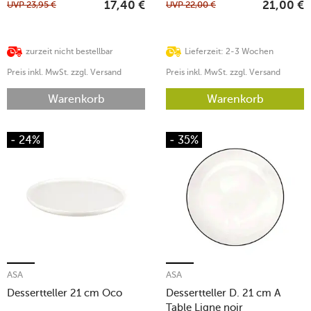
UVP
23,95
€
UVP
22,00
€
17,40
€
21,00
€
zurzeit nicht bestellbar
Lieferzeit: 2-3 Wochen
Preis inkl. MwSt. zzgl. Versand
Preis inkl. MwSt. zzgl. Versand
Warenkorb
Warenkorb
- 24%
- 35%
ASA
ASA
Dessertteller 21 cm Oco
Dessertteller D. 21 cm A
Table Ligne noir