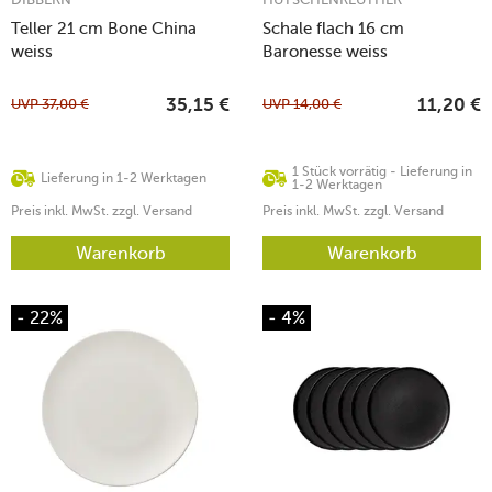
Teller 21 cm Bone China
Schale flach 16 cm
weiss
Baronesse weiss
UVP
37,00
€
UVP
14,00
€
35,15
€
11,20
€
1 Stück vorrätig - Lieferung in
Lieferung in 1-2 Werktagen
1-2 Werktagen
Preis inkl. MwSt. zzgl. Versand
Preis inkl. MwSt. zzgl. Versand
Warenkorb
Warenkorb
- 22%
- 4%