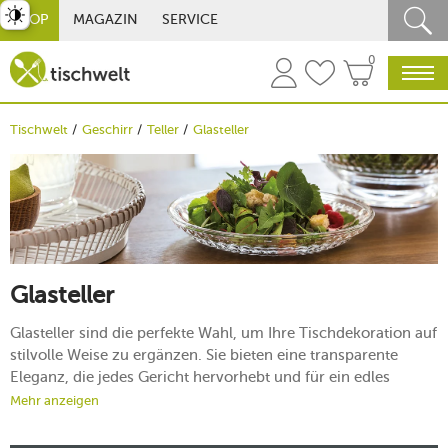
st umschalten
SHOP
MAGAZIN
SERVICE
0
Tischwelt
Geschirr
Teller
Glasteller
Glasteller
Glasteller sind die perfekte Wahl, um Ihre Tischdekoration auf
stilvolle Weise zu ergänzen. Sie bieten eine transparente
Eleganz, die jedes Gericht hervorhebt und für ein edles
Ambiente sorgt. Ob für festliche Anlässe oder den täglichen
Mehr anzeigen
Gebrauch: Mit gläsernem Geschirr setzen Sie Ihre
kulinarischen Kreationen perfekt in Szene. Entdecken Sie