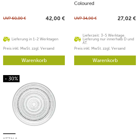
Coloured
UVP
60,00
€
UVP
34,90
€
42,00
€
27,02
€
Lieferzeit: 3-5 Werktage.
Lieferung in 1-2 Werktagen
Lieferung nur innerhalb D und
AT.
Preis inkl. MwSt. zzgl. Versand
Preis inkl. MwSt. zzgl. Versand
Warenkorb
Warenkorb
- 30%
IITTALA