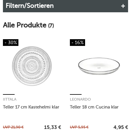
Filtern/Sortieren
unsere vielfältige Auswahl an Glastellern und lassen Sie sich
von ihrer Schönheit und Funktionalität begeistern.
Mehr erfahren!
Alle Produkte
(7)
- 30%
- 16%
IITTALA
LEONARDO
Teller 17 cm Kastehelmi klar
Teller 18 cm Cucina klar
UVP
21,90
€
UVP
5,95
€
15,33
€
4,95
€