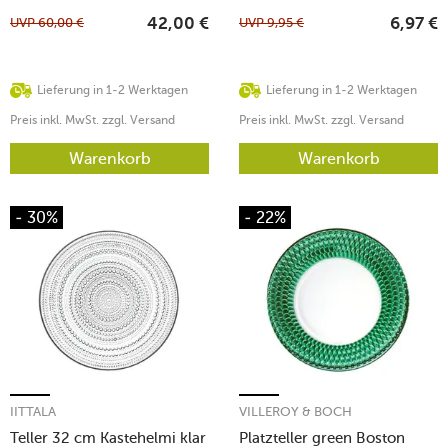
UVP
60,00
€
UVP
9,95
€
42,00
€
6,97
€
Lieferung in 1-2 Werktagen
Lieferung in 1-2 Werktagen
Preis inkl. MwSt. zzgl. Versand
Preis inkl. MwSt. zzgl. Versand
Warenkorb
Warenkorb
- 30%
- 22%
IITTALA
VILLEROY & BOCH
Teller 32 cm Kastehelmi klar
Platzteller green Boston