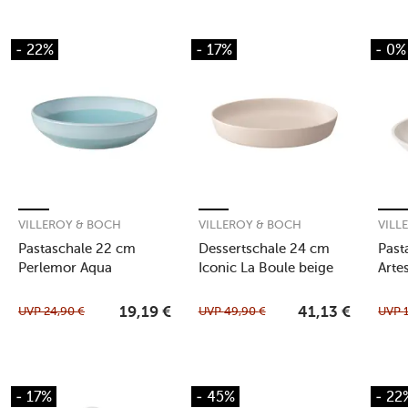
- 22%
- 17%
- 0%
VILLEROY & BOCH
VILLEROY & BOCH
VILL
Pastaschale 22 cm
Dessertschale 24 cm
Past
Perlemor Aqua
Iconic La Boule beige
Arte
UVP
24,90
€
UVP
49,90
€
UVP
19,19
€
41,13
€
- 17%
- 45%
- 22