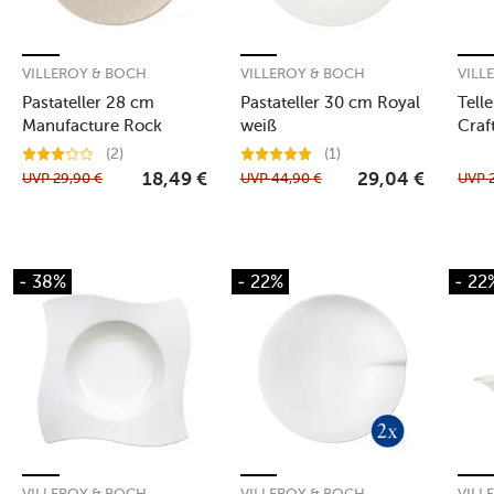
VILLEROY & BOCH
VILLEROY & BOCH
VILL
Pastateller 28 cm
Pastateller 30 cm Royal
Tell
Manufacture Rock
weiß
Craf
blanc
(2)
(1)
UVP
29,90
€
UVP
44,90
€
UVP
18,49
€
29,04
€
- 38%
- 22%
- 22
VILLEROY & BOCH
VILLEROY & BOCH
VILL