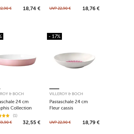
22,90
€
UVP
22,90
€
18,74
€
18,76
€
%
- 17%
EROY & BOCH
VILLEROY & BOCH
aschale 24 cm
Pastaschale 24 cm
his Collection
Fleur cassis
(1)
39,90
€
UVP
22,90
€
32,55
€
18,79
€