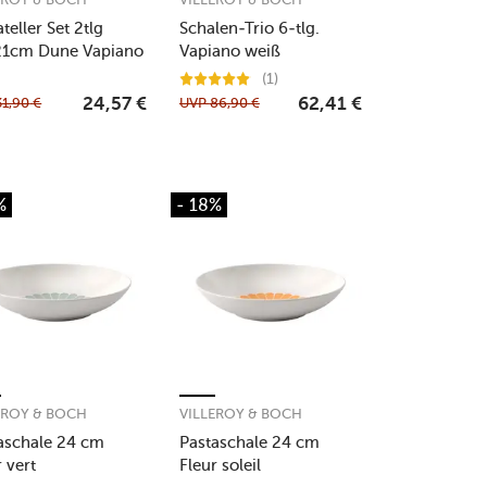
teller Set 2tlg
Schalen-Trio 6-tlg.
21cm Dune Vapiano
Vapiano weiß
(1)
31,90
€
UVP
86,90
€
24,57
€
62,41
€
%
- 18%
EROY & BOCH
VILLEROY & BOCH
aschale 24 cm
Pastaschale 24 cm
r vert
Fleur soleil