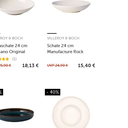
EROY & BOCH
VILLEROY & BOCH
aschale 24 cm
Schale 24 cm
sano Original
Manufacture Rock
blanc
(1)
25,90
€
UVP
24,90
€
18,13
€
15,40
€
%
- 40%