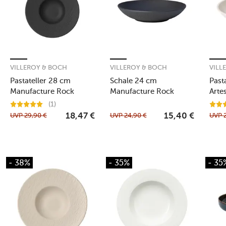
VILLEROY & BOCH
VILLEROY & BOCH
VILL
Pastateller 28 cm
Schale 24 cm
Past
Manufacture Rock
Manufacture Rock
Arte
(1)
UVP
29,90
€
UVP
24,90
€
UVP
18,47
€
15,40
€
- 38%
- 35%
- 35