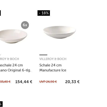
- 18%
EROY & BOCH
VILLEROY & BOCH
aschale 24 cm
Schale 24 cm
sano Original 6-tlg.
Manufacture Ice
155,40
€
UVP
24,90
€
154,44
€
20,33
€
%