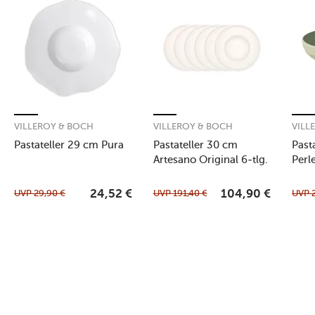
VILLEROY & BOCH
VILLEROY & BOCH
VILL
Pastateller 29 cm Pura
Pastateller 30 cm
Past
Artesano Original 6-tlg.
Perl
UVP
29,90
€
UVP
191,40
€
UVP
24,52
€
104,90
€