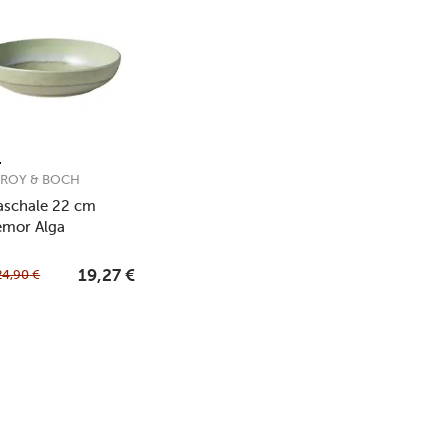
EROY & BOCH
aschale 22 cm
emor Alga
24,90
€
19,27
€