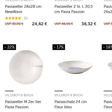
Pastateller 28x28 cm
Pastateller 2 St. L 30,5
Pasta
NewWave
cm Pasta Passion
26x
(1)
UVP
39,90
€
UVP
46,90
€
UVP
24,62
€
36,32
€
- 22%
- 17%
- 18
VILLEROY & BOCH
VILLEROY & BOCH
VILL
Pastateller M 2er-Set
Pastaschale 24 cm
Past
Pasta Passion
Fleur bleu
Fleu