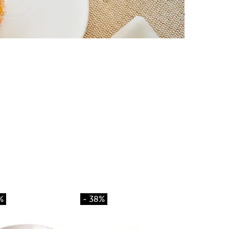
%
- 38%