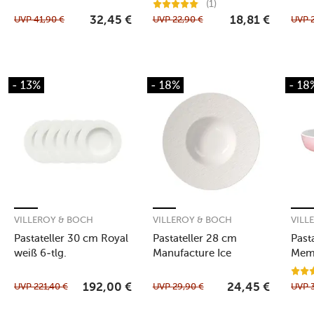
(1)
UVP
41,90
€
UVP
22,90
€
UVP
32,45
€
18,81
€
- 13%
- 18%
- 18
VILLEROY & BOCH
VILLEROY & BOCH
VILL
Pastateller 30 cm Royal
Pastateller 28 cm
Past
weiß 6-tlg.
Manufacture Ice
Memp
UVP
221,40
€
UVP
29,90
€
UVP
192,00
€
24,45
€